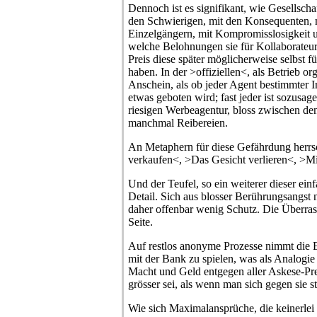
Dennoch ist es signifikant, wie Gesellsch
den Schwierigen, mit den Konsequenten, m
Einzelgängern, mit Kompromisslosigkeit
welche Belohnungen sie für Kollaborateur
Preis diese später möglicherweise selbst f
haben. In der >offiziellen<, als Betrieb or
Anschein, als ob jeder Agent bestimmter I
etwas geboten wird; fast jeder ist sozusag
riesigen Werbeagentur, bloss zwischen den
manchmal Reibereien.
An Metaphern für diese Gefährdung herrs
verkaufen<, >Das Gesicht verlieren<, >M
Und der Teufel, so ein weiterer dieser ein
Detail. Sich aus blosser Berührungsangst n
daher offenbar wenig Schutz. Die Überrasc
Seite.
Auf restlos anonyme Prozesse nimmt die
mit der Bank zu spielen, was als Analogie 
Macht und Geld entgegen aller Askese-Pr
grösser sei, als wenn man sich gegen sie ste
Wie sich Maximalansprüche, die keinerle