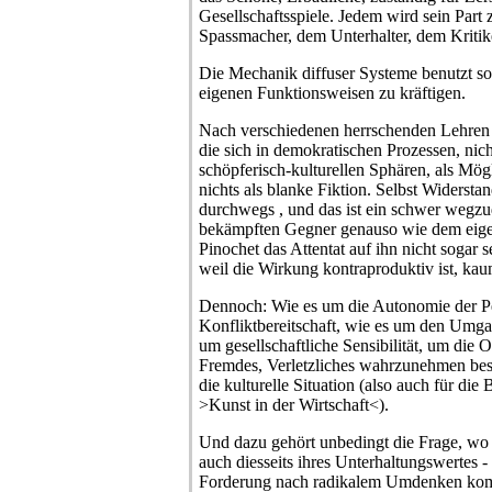
Gesellschaftsspiele. Jedem wird sein Part
Spassmacher, dem Unterhalter, dem Kritik
Die Mechanik diffuser Systeme benutzt so
eigenen Funktionsweisen zu kräftigen.
Nach verschiedenen herrschenden Lehren 
die sich in demokratischen Prozessen, nich
schöpferisch-kulturellen Sphären, als Mögl
nichts als blanke Fiktion. Selbst Widersta
durchwegs , und das ist ein schwer wegz
bekämpften Gegner genauso wie dem eige
Pinochet das Attentat auf ihn nicht sogar sel
weil die Wirkung kontraproduktiv ist, kau
Dennoch: Wie es um die Autonomie der Pe
Konfliktbereitschaft, wie es um den Umg
um gesellschaftliche Sensibilität, um die 
Fremdes, Verletzliches wahrzunehmen bestel
die kulturelle Situation (also auch für d
>Kunst in der Wirtschaft<).
Und dazu gehört unbedingt die Frage, wo 
auch diesseits ihres Unterhaltungswertes -
Forderung nach radikalem Umdenken kom