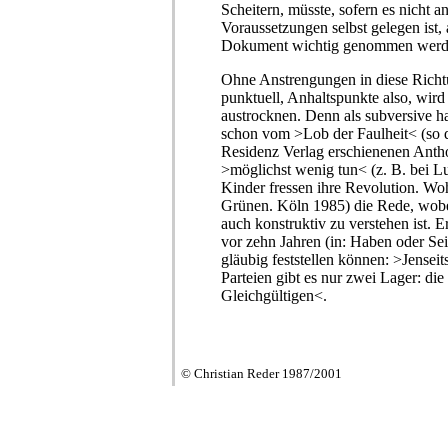
Scheitern, müsste, sofern es nicht a
Voraussetzungen selbst gelegen ist, 
Dokument wichtig genommen werd
Ohne Anstrengungen in diese Richtu
punktuell, Anhaltspunkte also, wird
austrocknen. Denn als subversive hal
schon vom >Lob der Faulheit< (so d
Residenz Verlag erschienenen Anth
>möglichst wenig tun< (z. B. bei L
Kinder fressen ihre Revolution. W
Grünen. Köln 1985) die Rede, wobei
auch konstruktiv zu verstehen ist.
vor zehn Jahren (in: Haben oder Sei
gläubig feststellen können: >Jenseits
Parteien gibt es nur zwei Lager: di
Gleichgültigen<.
© Christian Reder 1987/
2001