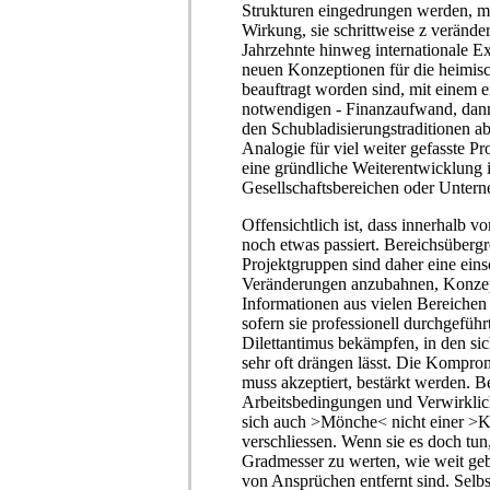
Strukturen eingedrungen werden, mi
Wirkung, sie schrittweise z veränd
Jahrzehnte hinweg internationale E
neuen Konzeptionen für die heimisc
beauftragt worden sind, mit einem 
notwendigen - Finanzaufwand, dan
den Schubladisierungstraditionen a
Analogie für viel weiter gefasste Pr
eine gründliche Weiterentwicklung 
Gesellschaftsbereichen oder Unter
Offensichtlich ist, dass innerhalb v
noch etwas passiert. Bereichsübergr
Projektgruppen sind daher eine ein
Veränderungen anzubahnen, Konzept
Informationen aus vielen Bereichen
sofern sie professionell durchgeführ
Dilettantimus bekämpfen, in den sic
sehr oft drängen lässt. Die Kompro
muss akzeptiert, bestärkt werden. Be
Arbeitsbedingungen und Verwirkli
sich auch >Mönche< nicht einer >K
verschliessen. Wenn sie es doch tun,
Gradmesser zu werten, wie weit ge
von Ansprüchen entfernt sind. Selb