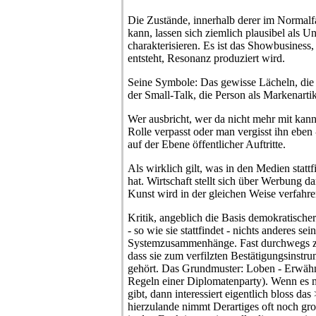
Die Zustände, innerhalb derer im Normal
kann, lassen sich ziemlich plausibel als U
charakterisieren. Es ist das Showbusines
entsteht, Resonanz produziert wird.
Seine Symbole: Das gewisse Lächeln, die 
der Small-Talk, die Person als Markenartik
Wer ausbricht, wer da nicht mehr mit kan
Rolle verpasst oder man vergisst ihn eben 
auf der Ebene öffentlicher Auftritte.
Als wirklich gilt, was in den Medien statt
hat. Wirtschaft stellt sich über Werbung da
Kunst wird in der gleichen Weise verfahre
Kritik, angeblich die Basis demokratischer
- so wie sie stattfindet - nichts anderes sein
Systemzusammenhänge. Fast durchwegs zei
dass sie zum verfilzten Bestätigungsinstru
gehört. Das Grundmuster: Loben - Erwähn
Regeln einer Diplomatenparty). Wenn es
gibt, dann interessiert eigentlich bloss d
hierzulande nimmt Derartiges oft noch gr