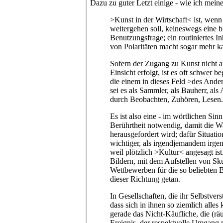
Dazu zu guter Letzt einige - wie ich meine
>Kunst in der Wirtschaft< ist, wenn
weitergehen soll, keineswegs eine 
Benutzungsfrage; ein routiniertes In
von Polaritäten macht sogar mehr ka
Sofern der Zugang zu Kunst nicht au
Einsicht erfolgt, ist es oft schwer 
die einem in dieses Feld >des Ander
sei es als Sammler, als Bauherr, als 
durch Beobachten, Zuhören, Lesen.
Es ist also eine - im wörtlichen Sinn
Berührtheit notwendig, damit die 
herausgefordert wird; dafür Situatio
wichtiger, als irgendjemandem irge
weil plötzlich >Kultur< angesagt i
Bildern, mit dem Aufstellen von Sku
Wettbewerben für die so beliebten B
dieser Richtung getan.
In Gesellschaften, die ihr Selbstver
dass sich in ihnen so ziemlich alles 
gerade das Nicht-Käufliche, die (räu
Ereignis, der respektvolle Umgang m