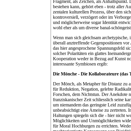
Fragment, als Zeichen, als Anhaltspunkt.
bestehen kann, gehört eben - trotz aller 
zentalen kulturellen Prozess, über den sich
kontroversiell, verzögert oder im Verbor
und möglicherweise sogar Identität entwic
wohl eher als um diverse banal-schöngeis
Wenn man sich gleichsam archetypische, 
überall anztreffende Gegenpositionen vor 
das hier angesprochene Spannungsfeld sic
solcher Polaritäten ein glattes Ineinanderg
Kooperation weder in Bezug auf Kunst no
interessante Symbiosen ergib:
Die Mönche - Die Kollaborateure (das 
Der Mönch, als Metapher für Distanz zu a
für Reduktion, Negation, gelebte Radikali
Forschen, dem Nichtstun. Der Anekdote na
franziskanischer Zeit schliesslich seine ka
um niemandem das geringste Leid zuzufüg
unbeabsichtigt eine Ameise zu zertreten. 
Haltungen spiegeln sich die - hier nicht w
Möglichkeiten und Unmöglichkeiten wider,
für Moral Hochburgen zu errichten. Wede