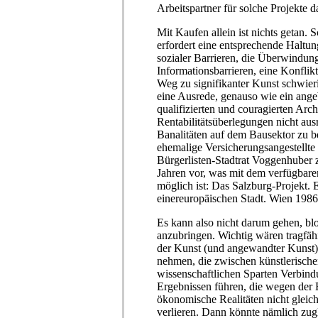
Arbeitspartner für solche Projekte d
Mit Kaufen allein ist nichts getan
erfordert eine entsprechende Haltu
sozialer Barrieren, die Überwindun
Informationsbarrieren, eine Konflikt
Weg zu signifikanter Kunst schwieri
eine Ausrede, genauso wie ein ange
qualifizierten und couragierten Arch
Rentabilitätsüberlegungen nicht ausr
Banalitäten auf dem Bausektor zu 
ehemalige Versicherungsangestellte 
Bürgerlisten-Stadtrat Voggenhuber z.
Jahren vor, was mit dem verfügbare
möglich ist: Das Salzburg-Projekt. 
einereuropäischen Stadt. Wien 1986
Es kann also nicht darum gehen, bl
anzubringen. Wichtig wären tragfähi
der Kunst (und angewandter Kunst) 
nehmen, die zwischen künstlerisch
wissenschaftlichen Sparten Verbind
Ergebnissen führen, die wegen der 
ökonomische Realitäten nicht gleic
verlieren. Dann könnte nämlich zug