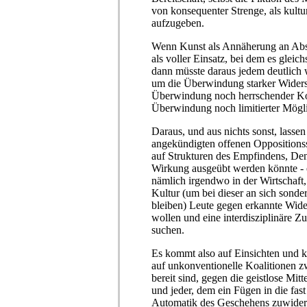
von konsequenter Strenge, als kultu
aufzugeben.
Wenn Kunst als Annäherung an Abso
als voller Einsatz, bei dem es glei
dann müsste daraus jedem deutlich 
um die Überwindung starker Widers
Überwindung noch herrschender Ko
Überwindung noch limitierter Mögli
Daraus, und aus nichts sonst, lassen 
angekündigten offenen Oppositionss
auf Strukturen des Empfindens, D
Wirkung ausgeübt werden könnte - 
nämlich irgendwo in der Wirtschaft, i
Kultur (um bei dieser an sich sonde
bleiben) Leute gegen erkannte Wider
wollen und eine interdisziplinäre 
suchen.
Es kommt also auf Einsichten und 
auf unkonventionelle Koalitionen z
bereit sind, gegen die geistlose Mitt
und jeder, dem ein Fügen in die fas
Automatik des Geschehens zuwider ist