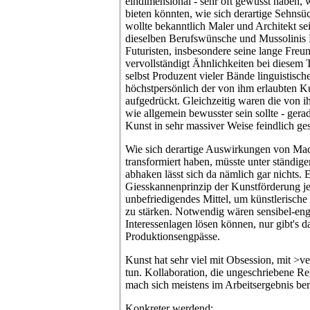
eindimensional - sehr oft gewusst haben, 
bieten könnten, wie sich derartige Sehnsüc
wollte bekanntlich Maler und Architekt se
dieselben Berufswünsche und Mussolinis 
Futuristen, insbesondere seine lange Freun
vervollständigt Ähnlichkeiten bei diesem 
selbst Produzent vieler Bände linguistisch
höchstpersönlich der von ihm erlaubten K
aufgedrückt. Gleichzeitig waren die von i
wie allgemein bewusster sein sollte - gera
Kunst in sehr massiver Weise feindlich ges
Wie sich derartige Auswirkungen von Ma
transformiert haben, müsste unter ständige
abhaken lässt sich da nämlich gar nichts. 
Giesskannenprinzip der Kunstförderung jed
unbefriedigendes Mittel, um künstlerisch
zu stärken. Notwendig wären sensibel-enga
Interessenlagen lösen können, nur gibt's d
Produktionsengpässe.
Kunst hat sehr viel mit Obsession, mit >v
tun. Kollaboration, die ungeschriebene Reg
mach sich meistens im Arbeitsergebnis be
Konkreter werdend: