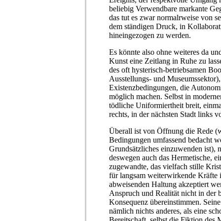
beliebig Verwendbare markante Geg
das tut es zwar normalrweise von sel
dem ständigen Druck, in Kollabor
hineingezogen zu werden.
Es könnte also ohne weiteres da und 
Kunst eine Zeitlang in Ruhe zu lass
des oft hysterisch-betriebsamen B
Ausstellungs- und Museumssektor),
Existenzbedingungen, die Autonom
möglich machen. Selbst in modern
tödliche Uniformiertheit breit, einm
rechts, in der nächsten Stadt links
Überall ist von Öffnung die Rede 
Bedingungen umfassend bedacht we
Grundsätzliches einzuwenden ist), 
deswegen auch das Hermetische, ei
zugewandte, das vielfach stille Kris
für langsam weiterwirkende Kräfte is
abweisenden Haltung akzeptiert we
Anspruch und Realität nicht in der 
Konsequenz übereinstimmen. Seine
nämlich nichts anderes, als eine sc
Bereitschaft, selbst die Fiktion des