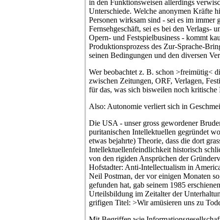
in den Funktionsweisen allerdings verwisch
Unterschiede. Welche anonymen Kräfte hi
Personen wirksam sind - sei es im immer 
Fernsehgeschäft, sei es bei den Verlags- u
Opern- und Festspielbusiness - kommt kau
Produktionsprozess des Zur-Sprache-Bring
seinen Bedingungen und den diversen Ver
Wer beobachtet z. B. schon >freimütig< di
zwischen Zeitungen, ORF, Verlagen, Fest
für das, was sich bisweilen noch kritische
Also: Autonomie verliert sich in Geschmei
Die USA - unser gross gewordener Bruder
puritanischen Intellektuellen gegründet wo
etwas bejahrte) Theorie, dass die dort gra
Intellektuellenfeindlichkeit historisch sch
von den rigiden Ansprüchen der Gründervä
Hofstadter: Anti-Intellectualism in Amer
Neil Postman, der vor einigen Monaten s
gefunden hat, gab seinem 1985 erschiene
Urteilsbildung im Zeitalter der Unterhaltun
grifigen Titel: >Wir amüsieren uns zu Tod
Mit Begriffen wie Informationsgesellschaf