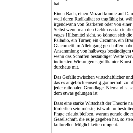
hat.
Einen Bach, einen Mozart konnte auf Da
weil deren Radikalität so tragfähig ist, w
irgendwann von Stärkeren oder von einer 
Selbst wenn man den Geldmassstab in di
vages Hilfsmittel sieht, so können sich die
Palladio, ein Turner, ein Cezanne, ein Bra
Giacometti im Alleingang geschaffen haben
Ansammlung von halbwegs beständigem Gr
wenn das Schaffen beständiger Werte ver
indirekten Wirkungen signifikanter Kunst
durchaus mit.
Das Gefälle zwischen wirtschaftlicher und 
das es angeblich einseitig-gönnerhaft zu üb
jeder rationalen Grundlage. Niemand ist s
dem etwas gelungen ist.
Dass eine starke Wirtschaft der Theorie n
förderlich sein müsste, ist wohl unbestritte
Frage erlaubt bleiben, warum gerade die re
Gesellschaft, die es je gegeben hat, so ste
kulturellen Möglichkeiten umgeht.