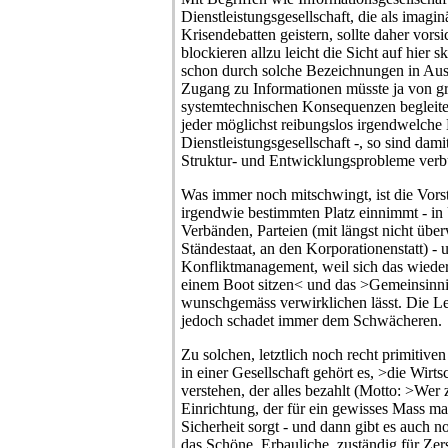
Dienstleistungsgesellschaft, die als imag
Krisendebatten geistern, sollte daher vor
blockieren allzu leicht die Sicht auf hier s
schon durch solche Bezeichnungen in Auss
Zugang zu Informationen müsste ja von g
systemtechnischen Konsequenzen begleite
jeder möglichst reibungslos irgendwelche Di
Dienstleistungsgesellschaft -, so sind da
Struktur- und Entwicklungsprobleme ver
Was immer noch mitschwingt, ist die Vorst
irgendwie bestimmten Platz einnimmt - in 
Verbänden, Parteien (mit längst nicht ü
Ständestaat, an den Korporationenstatt) - 
Konfliktmanagement, weil sich das wieder
einem Boot sitzen< und das >Gemeinsinni
wunschgemäss verwirklichen lässt. Die 
jedoch schadet immer dem Schwächeren.
Zu solchen, letztlich noch recht primitive
in einer Gesellschaft gehört es, >die Wirts
verstehen, der alles bezahlt (Motto: >Wer z
Einrichtung, der für ein gewisses Mass m
Sicherheit sorgt - und dann gibt es auch n
das Schöne, Erbauliche, zuständig für Zers