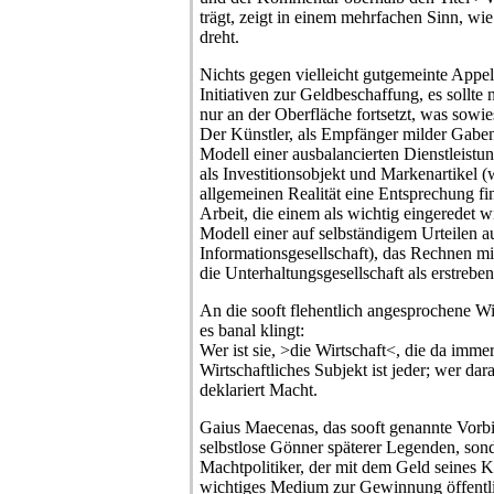
trägt, zeigt in einem mehrfachen Sinn, wie
dreht.
Nichts gegen vielleicht gutgemeinte Appel
Initiativen zur Geldbeschaffung, es sollte 
nur an der Oberfläche fortsetzt, was sowi
Der Künstler, als Empfänger milder Gabe
Modell einer ausbalancierten Dienstleistun
als Investitionsobjekt und Markenartikel 
allgemeinen Realität eine Entsprechung find
Arbeit, die einem als wichtig eingeredet
Modell einer auf selbständigem Urteilen 
Informationsgesellschaft), das Rechnen mi
die Unterhaltungsgesellschaft als erstrebens
An die sooft flehentlich angesprochene Wir
es banal klingt:
Wer ist sie, >die Wirtschaft<, die da imme
Wirtschaftliches Subjekt ist jeder; wer da
deklariert Macht.
Gaius Maecenas, das sooft genannte Vorbil
selbstlose Gönner späterer Legenden, son
Machtpolitiker, der mit dem Geld seines K
wichtiges Medium zur Gewinnung öffentl