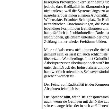
besorgten Provinzpolitikern sehr häufig üb
jedoch, dass Radikalität im ökonomisch-poli
nicht zuletzt, weil die Systeme längst zu a
ausgeliefert der ihnen eigenen Automatik,
Willensakte. Erlaubter Schauplatz für Radi
beträchtlichen Einschränkungen, die Wisse
lebendiger Form finden Bemühungen um 
hauptsächlich auf subkulturellem Boden sta
Institutionen, gleichsam unterhalb der org
Zeitlang immer wieder Freiräume bilden.
Mit >radikal< muss nicht immer die rücks
gemeint sein, es lässt ich auch schlicht a
übersetzen. Wo allerdings findet Gründlich
Arbeitsprozessen überhaupt noch statt? Im
unter dem Druck der Industrialisierung no
handwerklich orientiertes Selbstverständn
gesehen worden ist.
Der Feind von Radikalität ist der Kompro
Absoluten feindlich ist.
Die Sprache hilft, wenn sie >anspruchslose<
auch, wenn sie Gelingen mit der Nähe zu 
sein es - angesichts der in sich zerfallenen