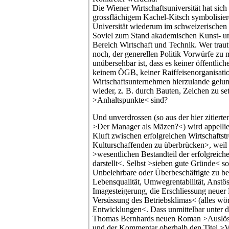
Die Wiener Wirtschaftsuniversität hat sich
grossflächigem Kachel-Kitsch symbolisier
Universität wiederum im schweizerischen
Soviel zum Stand akademischen Kunst- un
Bereich Wirtschaft und Technik. Wer traut
noch, der generellen Politik Vorwürfe zu
unübersehbar ist, dass es keiner öffentliche
keinem ÖGB, keiner Raiffeisenorganisati
Wirtschaftsunternehmen hierzulande gelun
wieder, z. B. durch Bauten, Zeichen zu set
>Anhaltspunkte< sind?
Und unverdrossen (so aus der hier zitierte
>Der Manager als Mäzen?<) wird appelliert
Kluft zwischen erfolgreichen Wirtschaftst
Kulturschaffenden zu überbrücken>, weil
>wesentlichen Bestandteil der erfolgreic
darstellt<. Selbst >sieben gute Gründe< so
Unbelehrbare oder Überbeschäftigte zu be
Lebensqualität, Umwegrentabilität, Anstös
Imagesteigerung, die Erschliessung neuer
Versüssung des Betriebsklimas< (alles wör
Entwicklungen<. Dass unmittelbar unter d
Thomas Bernhards neuen Roman >Auslösch
und der Kommentar oberhalb den Titel >