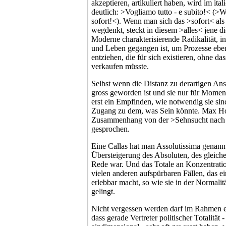
akzeptieren, artikuliert haben, wird im it
deutlich: >Vogliamo tutto - e subito!< (>W
sofort!<). Wenn man sich das >sofort< als
wegdenkt, steckt in diesem >alles< jene d
Moderne charakterisierende Radikalität, in
und Leben gegangen ist, um Prozesse eben
entziehen, die für sich existieren, ohne 
verkaufen müsste.
Selbst wenn die Distanz zu derartigen Ans
gross geworden ist und sie nur für Moment
erst ein Empfinden, wie notwendig sie si
Zugang zu dem, was Sein könnte. Max Ho
Zusammenhang von der >Sehnsucht nach
gesprochen.
Eine Callas hat man Assolutissima genannt,
Übersteigerung des Absoluten, des gleich
Rede war. Und das Totale an Konzentration
vielen anderen aufspürbaren Fällen, das e
erlebbar macht, so wie sie in der Normalit
gelingt.
Nicht vergessen werden darf im Rahmen e
dass gerade Vertreter politischer Totalität