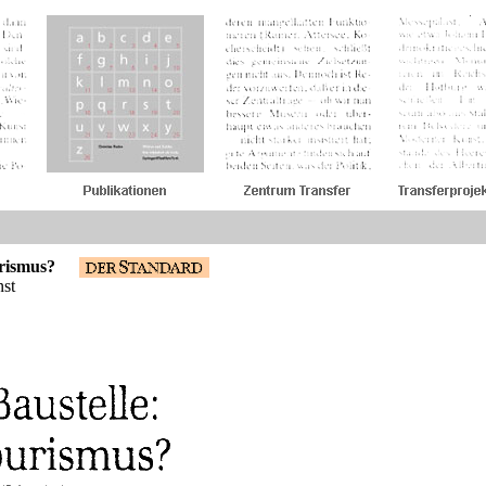
rismus?
st