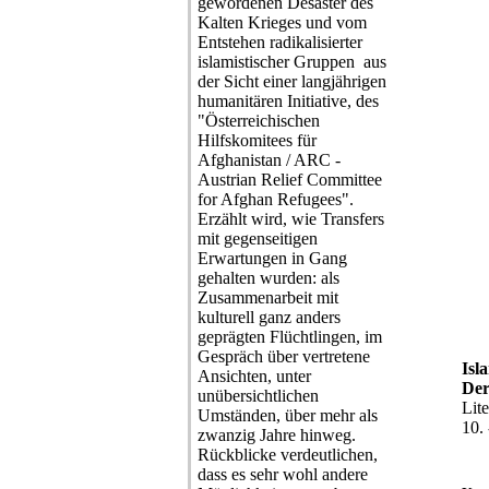
gewordenen Desaster des
Kalten Krieges und vom
Entstehen radikalisierter
islamistischer Gruppen ­ aus
der Sicht einer langjährigen
humanitären Initiative, des
"Österreichischen
Hilfskomitees für
Afghanistan / ARC -
Austrian Relief Committee
for Afghan Refugees".
Erzählt wird, wie Transfers
mit gegenseitigen
Erwartungen in Gang
gehalten wurden: als
Zusammenarbeit mit
kulturell ganz anders
geprägten Flüchtlingen, im
Gespräch über vertretene
Isl
Ansichten, unter
Der
unübersichtlichen
Lit
Umständen, über mehr als
10.
zwanzig Jahre hinweg.
Rückblicke verdeutlichen,
dass es sehr wohl andere