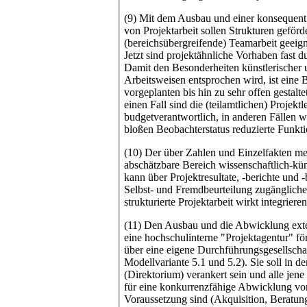
(9) Mit dem Ausbau und einer konsequent 
von Projektarbeit sollen Strukturen geförd
(bereichsübergreifende) Teamarbeit geeign
Jetzt sind projektähnliche Vorhaben fast
Damit den Besonderheiten künstlerischer 
Arbeitsweisen entsprochen wird, ist eine 
vorgeplanten bis hin zu sehr offen gestal
einen Fall sind die (teilamtlichen) Projektl
budgetverantwortlich, in anderen Fällen we
bloßen Beobachterstatus reduzierte Funkt
(10) Der über Zahlen und Einzelfakten me
abschätzbare Bereich wissenschaftlich-kün
kann über Projektresultate, -berichte und 
Selbst- und Fremdbeurteilung zugänglich
strukturierte Projektarbeit wirkt integriere
(11) Den Ausbau und die Abwicklung exte
eine hochschulinterne "Projektagentur" fö
über eine eigene Durchführungsgesellschaf
Modellvariante 5.1 und 5.2). Sie soll in d
(Direktorium) verankert sein und alle jene 
für eine konkurrenzfähige Abwicklung vo
Voraussetzung sind (Akquisition, Beratun