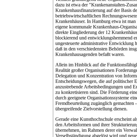
dazu ist etwa der "Krankenanstalten-Zusa
Krankenhausfinanzierung auf der Basis d
betriebswirtschaftlichen Rechnungswesens 
Krankenhäuser. In Hamburg etwa ist man 
eigene kommunale Krankenhaus-Organisat
direkte Eingliederung der 12 Krankenhäus
blockierend und entwicklungshemmend e
ungesteuerte administrative Entwicklung ha
daß in den verschiedensten Behörden insg
Krankenhausagenden befaßt waren.
Allein im Hinblick auf die Funktionsfähigk
Realität großer Organisationen Forderunge
Delegation und Konzentration von Inform
Entscheidungswegen, die auf politischer 
anzustrebende Arbeitsbedingungen und En
zu konkretisieren sind. Die Förderung ein
durch geeignete Organisationssysteme eine
Fremdbeurteilung zugänglich gemachten - 
übergreifende Zielvorstellung dienen.
Gerade eine Kunsthochschule erscheint als 
den Arbeitsformen und ihrer Strukturierun
übernehmen, im Rahmen derer ein Verwal
Verselbständigung abgelöst wird und neu