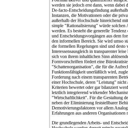
werden sie jedoch erst dann, wenn dabei d
De-facto-Entscheidungsfindung außerhalb
Instanzen, die Motivationen oder die priva
außerhalb der Hochschule hinreichend mi
simple "Rationalisierung" würde solchen 
werden. Es besteht die generelle Tendenz 
und Entscheidungsvorgängen aus dem forme
den informellen Bereich. Sie wird umso st
die formellen Regelungen sind und desto 
Interessensausgleich in transparenter leise
sich von ihrem inhaltlichen Sinn ablösend
Formvorschriften fördert eine Bürokratisi
"Schattenorganisation", die für die Aufrec
Funktionsfähigkeit unerläßlich wird, zugl
Forderung nach einem transparenten Betri
einer Hochschule, deren "Leistung" nicht
Kriterien bewertet oder gar bilanziert wer
letztlich integrierend wirkender Mechanis
"Wirtschaftlichkeit". Für die Gestaltung d
neben der Eliminierung feststellbarer Be
Demotivierungsfaktoren vor allem Analogi
Erfahrungen aus anderen Organisationen 
Die grundlegenden Arbeits- und Entschei
Hochschule werden derzeit primär gesetzlic