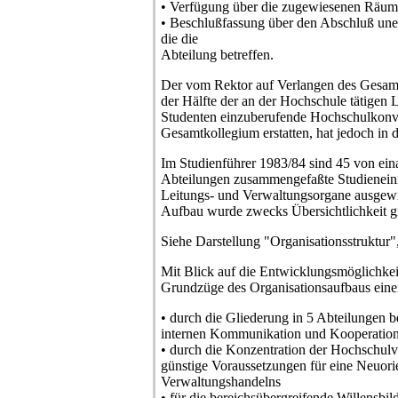
• Verfügung über die zugewiesenen Räuml
• Beschlußfassung über den Abschluß unen
die die
Abteilung betreffen.
Der vom Rektor auf Verlangen des Gesamt
der Hälfte der an der Hochschule tätigen L
Studenten einzuberufende Hochschulkonv
Gesamtkollegium erstatten, hat jedoch in 
Im Studienführer 1983/84 sind 45 von ein
Abteilungen zusammengefaßte Studieneinr
Leitungs- und Verwaltungsorgane ausgewi
Aufbau wurde zwecks Übersichtlichkeit gra
Siehe Darstellung "Organisationsstruktur"
Mit Blick auf die Entwicklungsmöglichkeit
Grundzüge des Organisationsaufbaus ein
• durch die Gliederung in 5 Abteilungen b
internen Kommunikation und Kooperation 
• durch die Konzentration der Hochschulve
günstige Voraussetzungen für eine Neuori
Verwaltungshandelns
• für die bereichsübergreifende Willensbi