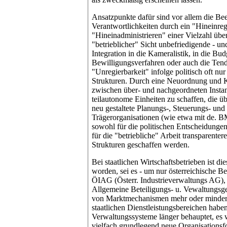
Ansatzpunkte dafür sind vor allem die Bee
Verantwortlichkeiten durch ein "Hineinre
"Hineinadministrieren" einer Vielzahl über
"betrieblicher" Sicht unbefriedigende - un
Integration in die Kameralistik, in die Bu
Bewilligungsverfahren oder auch die Te
"Unregierbarkeit" infolge politisch oft n
Strukturen. Durch eine Neuordnung und 
zwischen über- und nachgeordneten Instan
teilautonome Einheiten zu schaffen, die ü
neu gestaltete Planungs-, Steuerungs- und
Trägerorganisationen (wie etwa mit de. 
sowohl für die politischen Entscheidunge
für die "betriebliche" Arbeit transparente
Strukturen geschaffen werden.
Bei staatlichen Wirtschaftsbetrieben ist di
worden, sei es - um nur österreichische Be
ÖIAG (Österr. Industrieverwaltungs AG),
Allgemeine Beteiligungs- u. Vewaltungsg
von Marktmechanismen mehr oder minder 
staatlichen Dienstleistungsbereichen haben 
Verwaltungssysteme länger behauptet, es w
vielfach grundlegend neue Organisationsfo