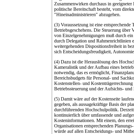
Zusammenwirken durchaus in geeigneter 
politische Bereitschaft besteht, vom direk
"Hineinadministrieren" abzugehen.
(3) Voraussetzung ist eine entsprechende 
Betriebsgeschehens. Die Steuerung über V
von Einzelgenehmigungen muß durch ein 
durch Delegation und Rahmenrichtlinien er
weitergehenden Dispositionsfreiheit in b
sich Entscheidungsfreudigkeit, Autonomieg
(4) Dazu ist die Herauslösung des Hochsc
Kameralistik und der Aufbau eines betri
notwendig, das es ermöglicht, Finanzpla
Bereichsbudgets für Personal- und Sachko
KostensteIlen- und Kostenträgerrechnung 
Betriebssteuerung und der Aufsichts- und
(5) Damit wäre auf der Kostenseite laufen
gegeben, als aussagekräftige Basis der pl
durchführenden Hochschulpolitik. Derzeit 
kontinuierlich über umfassende und aufges
Kosteninformationen. Mit einem, den erre
Organisationen entsprechenden Planungs
würde auf allen Entscheidungs- und Mit