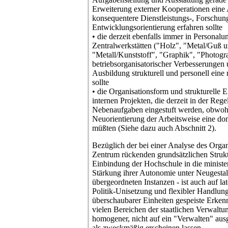
Erweiterung externer Kooperationen eine
konsequentere Dienstleistungs-, Forschun
Entwicklungsorientierung erfahren sollte
• die derzeit ebenfalls immer in Personalun
Zentralwerkstätten ("Holz", "Metal/Guß 
"Metall/Kunststoff", "Graphik", "Photogr
betriebsorganisatorischer Verbesserungen 
Ausbildung strukturell und personell ein
sollte
• die Organisationsform und strukturelle 
internen Projekten, die derzeit in der Rege
Nebenaufgaben eingestuft werden, obwohl 
Neuorientierung der Arbeitsweise eine do
müßten (Siehe dazu auch Abschnitt 2).
Bezüglich der bei einer Analyse des Organ
Zentrum rückenden grundsätzlichen Strukt
Einbindung der Hochschule in die ministe
Stärkung ihrer Autonomie unter Neugesta
übergeordneten Instanzen - ist auch auf la
Politik-Unisetzung und flexibler Handlun
überschaubarer Einheiten gespeiste Erkenn
vielen Bereichen der staatlichen Verwaltu
homogener, nicht auf ein "Verwalten" ausg
als zweckmäßig erscheinen lassen.