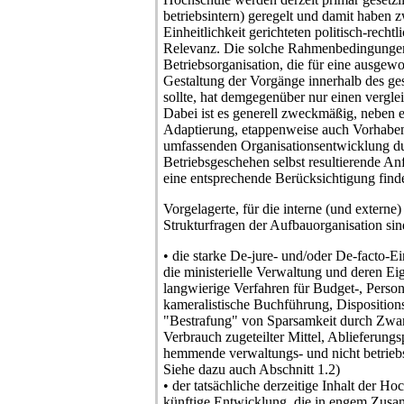
betriebsintern) geregelt und damit haben z
Einheitlichkeit gerichteten politisch-rech
Relevanz. Die solche Rahmenbedingunge
Betriebsorganisation, die für eine ausge
Gestaltung der Vorgänge innerhalb des ge
sollte, hat demgegenüber nur einen vergle
Dabei ist es generell zweckmäßig, neben e
Adaptierung, etappenweise auch Vorhaben
umfassenden Organisationsentwicklung d
Betriebsgeschehen selbst resultierende A
eine entsprechende Berücksichtigung find
Vorgelagerte, für die interne (und extern
Strukturfragen der Aufbauorganisation sin
• die starke De-jure- und/oder De-facto-
die ministerielle Verwaltung und deren Eig
langwierige Verfahren für Budget-, Person
kameralistische Buchführung, Dispositio
"Bestrafung" von Sparsamkeit durch Zw
Verbrauch zugeteilter Mittel, Ablieferung
hemmende verwaltungs- und nicht betriebso
Siehe dazu auch Abschnitt 1.2)
• der tatsächliche derzeitige Inhalt der H
künftige Entwicklung, die in engem Zus