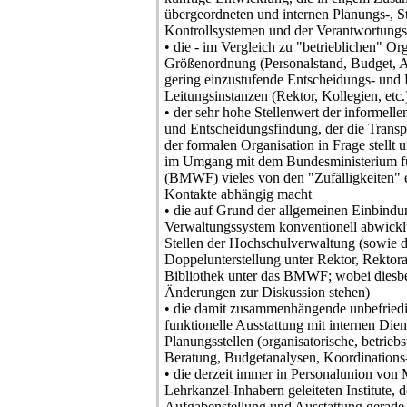
übergeordneten und internen Planungs-, S
Kontrollsystemen und der Verantwortungs
• die - im Vergleich zu "betrieblichen" Or
Größenordnung (Personalstand, Budget, Akt
gering einzustufende Entscheidungs- und
Leitungsinstanzen (Rektor, Kollegien, etc.
• der sehr hohe Stellenwert der informell
und Entscheidungsfindung, der die Transp
der formalen Organisation in Frage stellt
im Umgang mit dem Bundesministerium fü
(BMWF) vieles von den "Zufälligkeiten" e
Kontakte abhängig macht
• die auf Grund der allgemeinen Einbindu
Verwaltungssystem konventionell abwicklu
Stellen der Hochschulverwaltung (sowie d
Doppelunterstellung unter Rektor, Rektora
Bibliothek unter das BMWF; wobei diesbe
Änderungen zur Diskussion stehen)
• die damit zusammenhängende unbefriedi
funktionelle Ausstattung mit internen Dien
Planungsstellen (organisatorische, betrieb
Beratung, Budgetanalysen, Koordinations
• die derzeit immer in Personalunion von 
Lehrkanzel-Inhabern geleiteten Institute, 
Aufgabenstellung und Ausstattung gerade 