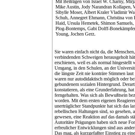
Mit Beiträgen von Israel W. Charny, Mir
Mike Austin, Jody Narandran Kollapen, 
Sibylle Moser, Albert Kraler Vladimir W
Schuh, Annegret Ehmann, Christina von B
Haid, Ursula Hemetek, Shimon Samuels, 
Plog-Bontemps, Gabi Dolff-Bonekämpfer,
Young, Jochen Gerz.
Sie waren einfach nicht da, die Mensche
verbindenden Schweigen herausgeholt hätt
erschienen, weil es als normal hingestellt 
Umgang, in den Schulen, an der Universitä
die längste Zeit nie konträre Stimmen la
waren nur autodidaktisch möglich oder bei
gebundenem sozialen Hintergrund. Derart
konstatieren, als eine Grunderfahrung, hat
ferngehalten. Was sich als Bewußtsein be
worden. Mit dem ersten eigenen Reagiere
unerträglicher Standpunkte hat sich das l
rebellischen Haltungen sind, so gesehen, 
gewesen, eine Reaktion auf das damals stä
Autoritäre Prägungen haben sich neue Fo
erfreulicher Entwicklungen sind aus and
Das mag, als kurzgefaßter Einstieg zu eine