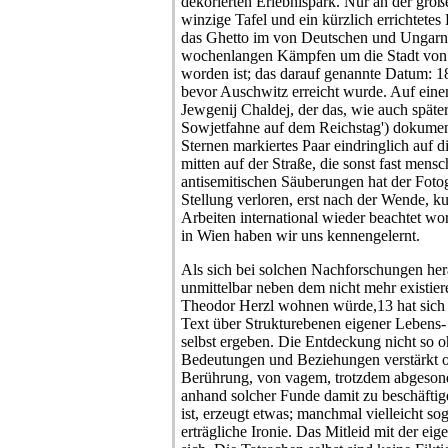
dekorierten Erlebnispark. Nur an der gro
winzige Tafel und ein kürzlich errichtete
das Ghetto im von Deutschen und Ungarn t
wochenlangen Kämpfen um die Stadt von 
worden ist; das darauf genannte Datum: 1
bevor Auschwitz erreicht wurde. Auf ein
Jewgenij Chaldej, der das, wie auch späte
Sowjetfahne auf dem Reichstag') dokumenti
Sternen markiertes Paar eindringlich auf
mitten auf der Straße, die sonst fast mensc
antisemitischen Säuberungen hat der Fotog
Stellung verloren, erst nach der Wende, k
Arbeiten international wieder beachtet wo
in Wien haben wir uns kennengelernt.
Als sich bei solchen Nachforschungen hera
unmittelbar neben dem nicht mehr existie
Theodor Herzl wohnen würde,13 hat sich 
Text über Strukturebenen eigener Lebens
selbst ergeben. Die Entdeckung nicht so o
Bedeutungen und Beziehungen verstärkt o
Berührung, von vagem, trotzdem abgeson
anhand solcher Funde damit zu beschäftige
ist, erzeugt etwas; manchmal vielleicht so
erträgliche Ironie. Das Mitleid mit der ei