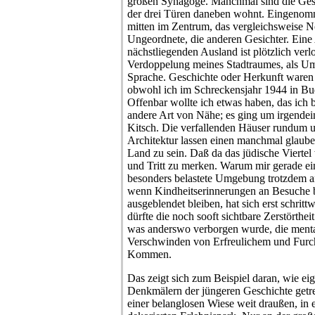
großen Synagoge. Manchmal sind die Ges
der drei Türen daneben wohnt. Eingenom
mitten im Zentrum, das vergleichsweise 
Ungeordnete, die anderen Gesichter. Eine
nächstliegenden Ausland ist plötzlich verl
Verdoppelung meines Stadtraumes, als U
Sprache. Geschichte oder Herkunft waren 
obwohl ich im Schreckensjahr 1944 in Bu
Offenbar wollte ich etwas haben, das ich b
andere Art von Nähe; es ging um irgendei
Kitsch. Die verfallenden Häuser rundum un
Architektur lassen einen manchmal glauben
Land zu sein. Daß da das jüdische Viertel w
und Tritt zu merken. Warum mir gerade ei
besonders belastete Umgebung trotzdem an
wenn Kindheitserinnerungen an Besuche b
ausgeblendet bleiben, hat sich erst schrit
dürfte die noch sooft sichtbare Zerstörtheit
was anderswo verborgen wurde, die menta
Verschwinden von Erfreulichem und Furcht
Kommen.
Das zeigt sich zum Beispiel daran, wie ei
Denkmälern der jüngeren Geschichte getren
einer belanglosen Wiese weit draußen, in 