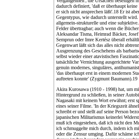
Vergangenheit', die Ursachen beseitigen m
dadurch definiert, 'daß er überhaupt kein
er sich nicht ansprechen läßt'.18 Er ist ab
Gegentypus, wie dadurch unterstellt wird.
allgemein-strukturelle und eine subjektive.
Felder übertragbar; auch wenn die Bücher
Aleksandar Tisma, Heimrad Bäcker, Josef
Semprun oder Imre Kertész überall erhältli
Gegenwart läßt sich das alles nicht abtre
Ausgrenzung des Geschehens als barbarisc
selbst wieder einer atavistischen Faszinat
tatsächliche Vernichtung ausgerichtete Var
genuin modernes, singuläres, antihumanist
'das überhaupt erst in einem modernen St
auftreten konnte' (Zygmunt Baumann).19
Akira Kurosawa (1910 - 1998) hat, um mit
Hintergrund zu schließen, in seiner Auto
Nagasaki mit keinem Wort erwähnt; erst 
eines seiner Filme. 'In der Kriegszeit ähn
schreibt er und stellt auf seine Person bez
japanischen Militarismus keinerlei Widers
muß ich eingestehen, daß ich nicht den Mut
ich schmuggelte mich durch, indem ich mic
oder die Zensur umging. Dafür schäme ich