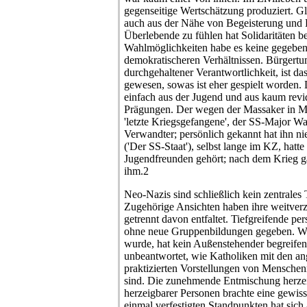
gegenseitige Wertschätzung produziert. G
auch aus der Nähe von Begeisterung und E
Überlebende zu fühlen hat Solidaritäten b
Wahlmöglichkeiten habe es keine gegeben, 
demokratischeren Verhältnissen. Bürgert
durchgehaltener Verantwortlichkeit, ist da
gewesen, sowas ist eher gespielt worden
einfach aus der Jugend und aus kaum revid
Prägungen. Der wegen der Massaker in Marz
'letzte Kriegsgefangene', der SS-Major Wal
Verwandter; persönlich gekannt hat ihn 
('Der SS-Staat'), selbst lange im KZ, hatte
Jugendfreunden gehört; nach dem Krieg g
ihm.2
Neo-Nazis sind schließlich kein zentrales Thema mehr gewesen. Zugehörige Ansichten haben ihre weitverzweigte Wirkungsgeschichte getrennt davon entfaltet. Tiefgreifende persönliche Konflikte hat es auch ohne neue Gruppenbildungen gegeben. Was jeweils als Verrat eingestuft wurde, hat kein Außenstehender begreifen können. Es blieb auch unbeantwortet, wie Katholiken mit den angekündigten und dann praktizierten Vorstellungen von Menschenrechten zurechtgekommen sind. Die zunehmende Entmischung herzeigbarer und weniger herzeigbarer Personen brachte eine gewisse Normalisierung. Treue zu einmal verfestigten Standpunkten hat sich anders geäußert, klimatisch, in der Abwesenheit von Gegenpositionen. Selbst das wiederholt sich ununterbrochen, als stereotype Gruppendynamik, unabhängig von Inhalten. Zur 2. Republik gab es ein sehr distanziertes, oft aggressiv-ablehnendes Verhältnis; davon scheint sich einiges vererbt zu haben, auch wenn die Motive später ganz andere waren. Nur von Künstlern durfte eine solche Kritik nicht kommen. Der 'normale' österreichische Antisemitismus ist von den Ereignissen unberührt geblieben. Auf die Jüngeren übertragen hat sich das nicht so ohne weiteres, auch nicht, daß solche ehemalige Nationalsozialisten mit Sozialistischem, und auch Liberal-Libertinäres hat als solches gegolten, nichts zu tun haben wollten. Dessen fallweises Eingehen auf ihre Themen haben sie für eine Hinwendung zur Vernunft gehalten. Dazu Ernst Jünger, mit Worten diese Art sich laufend neu konstituierender Wirklichkeit vorwegnehmend: 'Die Bewegung von der extremen Linken zur Rechten bringt mehr Realität, mehr Kenntnis der politischen Grundprinzipien mit sich als die umgekehrte Wendung, bei der die Phrasen schwieriger abzustreifen sind.' Trotzdem war der Krieg mit Rußland, das absurder Weise für die Schutzmacht aller eher linken Ideen gehalten wurde, - neben 'der Sache mit den Juden', der 'schlechten Behandlung' der Polen, der Ukrainer - als Anfang vom Ende eingeschätzt worden. Ohne solche 'Fehler' hätte es den ersehnten großen, überlegenen, autoritären Staat geben können, als das neue, von einem Deutsch-Österreicher geschaffene Reich, aus dem ein ideales christliches Römisches Reich deutscher Nation werden sollte. Das ist als die eigentliche Mission hingestellt worden, um sich als Deutscher endlich vollwertig, also überlegen, vorzukommen. Der Angriffskrieg war eine Verteidigung. Deswegen hat auch die nur leicht desillusionierte Übertragung auf Amerika so gut funktioniert. Zur Entlastung ist die eklatante Modernität des NS-Systems von sonderbar agrarischen Vorstellungen überlagert geblieben, mit der von oben beschützten Idylle als zentraler Fiktion. Im folkloristischen Selbstbild Österreichs hat sich davon, einschließlich der bis Waldheim dauernden anti-urbanen Schweigsamkeit, mehr erhalten als anderswo. Geschwiegen wird auch jetzt noch genug. Diverse Nahverhältnisse machen offenkundig, daß es primär um den Machterhalt von Aufsteigern gegangen ist, die diesen Aufstieg von den politischen Umständen, denen er zu verdanken war, abgekoppelt haben. Die extrem erlebte Unvereinbarkeit von Moral und Politik hat sogar das Gefühl bestärkt, weiterhin einer moralischen Elite anzugehören. Die gängige Ablehnung von Parteifunktionären dürfte mit dieser Selbsterfahrung zu tun haben. Nochmals einer Partei beizutreten war undenkbar. Der Zugang zu neuen Möglichkeiten hat sich mit den alten Verbindungen ohnehin sichern lassen, nur die Bezugssfelder haben sich langsam verschoben. Von jenen, die wieder weiter ins öffentliche Leben, in die Medien, vorgedrungen sind, kamen auch keine substantiell anderen Beiträge (schon gar nicht von Gerd Bacher, Hans Dichand & Co., selbst Bruno Kreisky hat allzu oft dazupassende Standpunkte eingenommen). Privat war der Ton durchwegs radikaler, als öffentlich erkennbar wurde. Für den wachsenden Wohlstand ist das alles hingenommen worden. Der Vorrang der Ökonomie hat sich sozusagen von selbst ergeben. Ergeben hat sich auch, als Abbild allgemeiner Befindlichkeiten, daß bei vielen Nutznießern dieser Entwicklungen Phasen liberal erscheinender Läuterungsprozesse in zunehmendem Alter wieder von hervorbrechender Beschränktheit abgelöst worden sind, mit der 'Kronen Zeitung' als täglichem Konzentrat solcher Ressentiments. Aus privilegierten Leben hat eben auch unter den neuen Umständen nichts anderes mehr werden können. Der Bankrott von Erziehung, Bildung, Disziplin, Religiosität wurde nie als solcher empfunden. Entsetzen oder Trauer ist nicht spürbar geworden. Jede öffentliche Distanzierung galt als Opportunismus. Die Beschuldigungen wurden einfach nicht verstanden. Schon den miterlebten Unmenschlichkeiten gegenüber muß es daher ein eklatantes Ausmaß an Gleichgültigkeit gegeben haben. Die Mehrheit und die hier beschriebene Minderheit haben sich darin nicht unterschieden. Auschwitz ist als Unfall, als Auswuchs gesehen und zur Aufrechnung von Untaten 