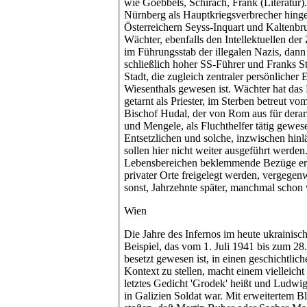
wie Goebbels, Schirach, Frank (Literatur).
Nürnberg als Hauptkriegsverbrecher hinge
Österreichern Seyss-Inquart und Kaltenbru
Wächter, ebenfalls den Intellektuellen de
im Führungsstab der illegalen Nazis, dann
schließlich hoher SS-Führer und Franks Ste
Stadt, die zugleich zentraler persönliche
Wiesenthals gewesen ist. Wächter hat das 
getarnt als Priester, im Sterben betreut vo
Bischof Hudal, der von Rom aus für derar
und Mengele, als Fluchthelfer tätig gewese
Entsetzlichen und solche, inzwischen hinl
sollen hier nicht weiter ausgeführt werden
Lebensbereichen beklemmende Bezüge er
privater Orte freigelegt werden, vergegenw
sonst, Jahrzehnte später, manchmal schon v
Wien
Die Jahre des Infernos im heute ukraini
Beispiel, das vom 1. Juli 1941 bis zum 28
besetzt gewesen ist, in einen geschichtli
Kontext zu stellen, macht einem vielleich
letztes Gedicht 'Grodek' heißt und Ludwig
in Galizien Soldat war. Mit erweitertem 