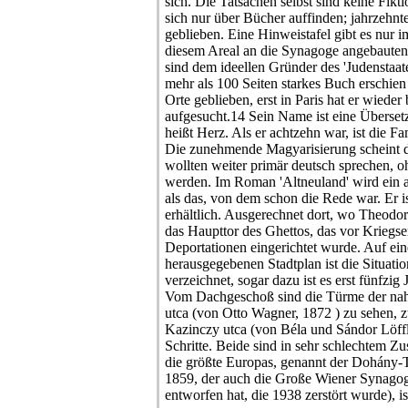
sich. Die Tatsachen selbst sind keine Fikt
sich nur über Bücher auffinden; jahrzehnt
geblieben. Eine Hinweistafel gibt es nur i
diesem Areal an die Synagoge angebaute
sind dem ideellen Gründer des 'Judenstaat
mehr als 100 Seiten starkes Buch erschie
Orte geblieben, erst in Paris hat er wiede
aufgesucht.14 Sein Name ist eine Überset
heißt Herz. Als er achtzehn war, ist die F
Die zunehmende Magyarisierung scheint d
wollten weiter primär deutsch sprechen, 
werden. Im Roman 'Altneuland' wird ein 
als das, von dem schon die Rede war. Er is
erhältlich. Ausgerechnet dort, wo Theodo
das Haupttor des Ghettos, das vor Kriegs
Deportationen eingerichtet wurde. Auf e
herausgegebenen Stadtplan ist die Situati
verzeichnet, sogar dazu ist es erst fünfz
Vom Dachgeschoß sind die Türme der na
utca (von Otto Wagner, 1872 ) zu sehen, 
Kazinczy utca (von Béla und Sándor Löffl
Schritte. Beide sind in sehr schlechtem Z
die größte Europas, genannt der Dohány-
1859, der auch die Große Wiener Synagog
entworfen hat, die 1938 zerstört wurde), is