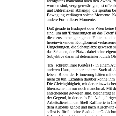
wenigstens manchmal noch den Zweck, zu
worden sind, vergegenwärtigen, ist offen
und Bildreflexen abhängig, die spontan 
Bewegung verlängert solche Momente. Kon
andere Form dieser Momente.
Daß gerade in Budapest oder Wien keine 
sind, um mit 'Erinnerungen an das Töten' 
diese zusammengetragenen Fakten zu eine
hereinwirkenden Konglomerat verlassener, 
Umgebungen, die Schauplätze gewesen sin
das Schauen, der Platz - dabei seine eige
Subjektive daran ist determiniert durch Ob
'Ich', schreibt Imre Kertész17 in einem Au
anderen Haus, in einer anderen Stadt als 
leben'. Bilder der Erinnerung hätten mit d
mehr zu tun. Erzählen darüber könne ihm 
Die Gleichgültigkeit, mit der er inzwische
überrasche ihn nur noch manchmal. Mit de
entscheidend gewesen sind, beschäftigt er 
der Gegend, in der er als Fünfzehnjährig
Arbeitsdienst in der Shell-Raffinerie in Cs
dem Autobus geholt und nach Auschwitz d
selbst ist für ihn 'eine Stadt ohne Gedächtnis