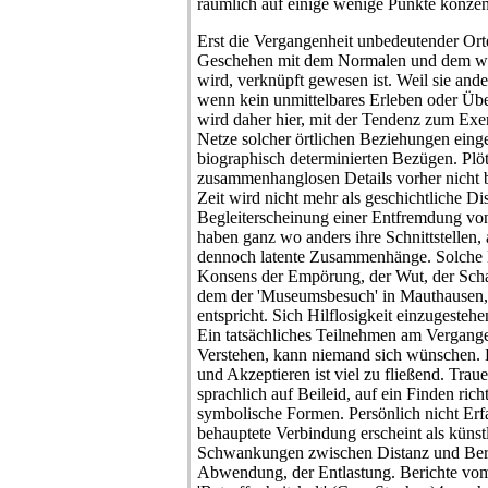
räumlich auf einige wenige Punkte konzent
Erst die Vergangenheit unbedeutender Orte
Geschehen mit dem Normalen und dem was 
wird, verknüpft gewesen ist. Weil sie ande
wenn kein unmittelbares Erleben oder Übe
wird daher hier, mit der Tendenz zum Exem
Netze solcher örtlichen Beziehungen eing
biographisch determinierten Bezügen. Plöt
zusammenhanglosen Details vorher nicht
Zeit wird nicht mehr als geschichtliche Dis
Begleiterscheinung einer Entfremdung von
haben ganz wo anders ihre Schnittstellen,
dennoch latente Zusammenhänge. Solche E
Konsens der Empörung, der Wut, der Scham
dem der 'Museumsbesuch' in Mauthausen, 
entspricht. Sich Hilflosigkeit einzugestehe
Ein tatsächliches Teilnehmen am Vergang
Verstehen, kann niemand sich wünschen.
und Akzeptieren ist viel zu fließend. Traue
sprachlich auf Beileid, auf ein Finden rich
symbolische Formen. Persönlich nicht Erfa
behauptete Verbindung erscheint als künst
Schwankungen zwischen Distanz und Berü
Abwendung, der Entlastung. Berichte vom