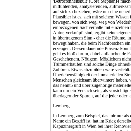
'Betroffenheitskult' (Cora Stephan)4 mac
mitfühlenden, analysierenden, aufmerksam
auf sich zu beziehen, wäre nur eine neuerli
Plausibler ist es, sich mit solchem Wisse
bewegen, von sich weg, weg von Wiederho
einbezogenen Sachverhalte mit einzelnen
Autor, verknüpft sind, ergibt keine eigen
in übertragenem Sinn - eher die Räume, i
bewegt haben, die beim Nachforschen ei
erzeugen. Dessen dauernde Präsenz könnte
geht es bloß darum, dabei auftauchende F
Geschehenem, Nötigem, Möglichem nicht 
Trümmerhaufen sind solche Dinge ohnedi
Zuhören. Etwas abzubilden wäre verfehlt.
Überlebensfähigkeit der immateriellen Str
Menschen gleichsam überwintert' haben,
das nennt5 und über zugehörige materielle
kann nur ein Versuch sein, als vorsichtig
überlagernder Spuren, auf die jeder oder 
Lemberg
In Lemberg zum Beispiel, das mir nur als
Name ein Begriff ist, hat im Krieg dersel
Kapuzinergruft in Wien bei ihrer Renov