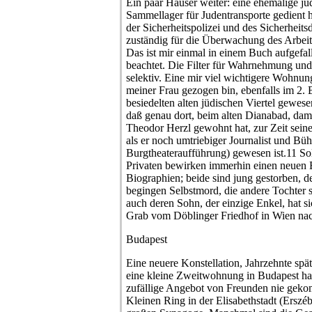
Ein paar Häuser weiter: eine ehemalige jü
Sammellager für Judentransporte gedient h
der Sicherheitspolizei und des Sicherheits
zuständig für die Überwachung des Arbeit
Das ist mir einmal in einem Buch aufgefall
beachtet. Die Filter für Wahrnehmung und
selektiv. Eine mir viel wichtigere Wohnung
meiner Frau gezogen bin, ebenfalls im 2. B
besiedelten alten jüdischen Viertel gewese
daß genau dort, beim alten Dianabad, dam
Theodor Herzl gewohnt hat, zur Zeit seine
als er noch umtriebiger Journalist und Büh
Burgtheateraufführung) gewesen ist.11 Sol
Privaten bewirken immerhin einen neuen Bl
Biographien; beide sind jung gestorben, d
begingen Selbstmord, die andere Tochter 
auch deren Sohn, der einzige Enkel, hat s
Grab vom Döblinger Friedhof in Wien nac
Budapest
Eine neuere Konstellation, Jahrzehnte spät
eine kleine Zweitwohnung in Budapest hab
zufällige Angebot von Freunden nie geko
Kleinen Ring in der Elisabethstadt (Erszé