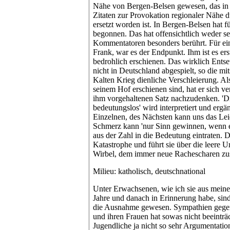
Nähe von Bergen-Belsen gewesen, das in 
Zitaten zur Provokation regionaler Nähe 
ersetzt worden ist. In Bergen-Belsen hat fü
begonnen. Das hat offensichtlich weder s
Kommentatoren besonders berührt. Für ei
Frank, war es der Endpunkt. Ihm ist es er
bedrohlich erschienen. Das wirklich Entse
nicht in Deutschland abgespielt, so die m
Kalten Krieg dienliche Verschleierung. Al
seinem Hof erschienen sind, hat er sich ve
ihm vorgehaltenen Satz nachzudenken. 'Di
bedeutungslos' wird interpretiert und ergä
Einzelnen, des Nächsten kann uns das Leid
Schmerz kann 'nur Sinn gewinnen, wenn 
aus der Zahl in die Bedeutung eintraten. D
Katastrophe und führt sie über die leere 
Wirbel, dem immer neue Rachescharen zu
Milieu: katholisch, deutschnational
Unter Erwachsenen, wie ich sie aus mein
Jahre und danach in Erinnerung habe, sin
die Ausnahme gewesen. Sympathien gege
und ihren Frauen hat sowas nicht beeintr
Jugendliche ja nicht so sehr Argumentatio