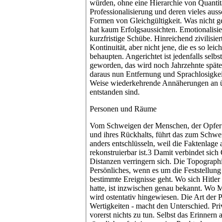
würden, ohne eine Hierarchie von Quantit
Professionalisierung und deren vieles aus
Formen von Gleichgültigkeit. Was nicht g
hat kaum Erfolgsaussichten. Emotionalisi
kurzfristige Schübe. Hinreichend zivilisie
Kontinuität, aber nicht jene, die es so leic
behaupten. Angerichtet ist jedenfalls selb
geworden, das wird noch Jahrzehnte späte
daraus nun Entfernung und Sprachlosigkeit
Weise wiederkehrende Annäherungen an 
entstanden sind.
Personen und Räume
Vom Schweigen der Menschen, der Opfer o
und ihres Rückhalts, führt das zum Schwe
anders entschlüsseln, weil die Faktenlage
rekonstruierbar ist.3 Damit verbindet sich
Distanzen verringern sich. Die Topographie 
Persönliches, wenn es um die Feststellung
bestimmte Ereignisse geht. Wo sich Hitler
hatte, ist inzwischen genau bekannt. Wo 
wird ostentativ hingewiesen. Die Art der
Wertigkeiten - macht den Unterschied. Pri
vorerst nichts zu tun. Selbst das Erinnern 