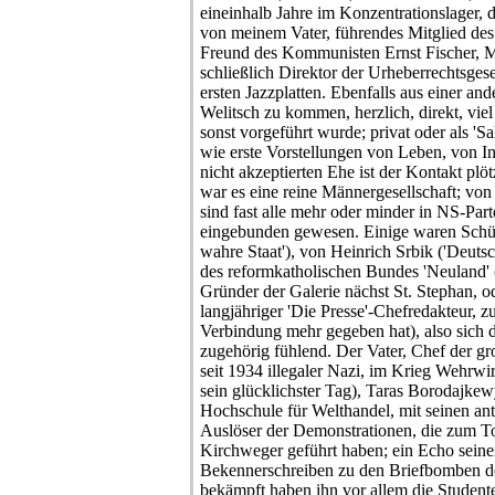
eineinhalb Jahre im Konzentrationslager, 
von meinem Vater, führendes Mitglied des
Freund des Kommunisten Ernst Fischer, 
schließlich Direktor der Urheberrechtsges
ersten Jazzplatten. Ebenfalls aus einer an
Welitsch zu kommen, herzlich, direkt, viel
sonst vorgeführt wurde; privat oder als 'S
wie erste Vorstellungen von Leben, von In
nicht akzeptierten Ehe ist der Kontakt plö
war es eine reine Männergesellschaft; von 
sind fast alle mehr oder minder in NS-P
eingebunden gewesen. Einige waren Schü
wahre Staat'), von Heinrich Srbik ('Deutsc
des reformkatholischen Bundes 'Neuland'
Gründer der Galerie nächst St. Stephan, o
langjähriger 'Die Presse'-Chefredakteur, 
Verbindung mehr gegeben hat), also sich d
zugehörig fühlend. Der Vater, Chef der g
seit 1934 illegaler Nazi, im Krieg Wehrwir
sein glücklichster Tag), Taras Borodajkew
Hochschule für Welthandel, mit seinen an
Auslöser der Demonstrationen, die zum To
Kirchweger geführt haben; ein Echo seiner
Bekennerschreiben zu den Briefbomben der
bekämpft haben ihn vor allem die Studente