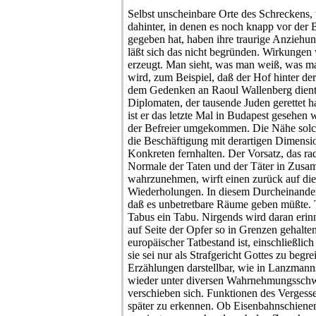
Selbst unscheinbare Orte des Schreckens,
dahinter, in denen es noch knapp vor der
gegeben hat, haben ihre traurige Anziehun
läßt sich das nicht begründen. Wirkunge
erzeugt. Man sieht, was man weiß, was ma
wird, zum Beispiel, daß der Hof hinter de
dem Gedenken an Raoul Wallenberg dien
Diplomaten, der tausende Juden gerettet 
ist er das letzte Mal in Budapest gesehen
der Befreier umgekommen. Die Nähe solch
die Beschäftigung mit derartigen Dimens
Konkreten fernhalten. Der Vorsatz, das r
Normale der Taten und der Täter in Zusa
wahrzunehmen, wirft einen zurück auf die
Wiederholungen. In diesem Durcheinander 
daß es unbetretbare Räume geben müßte. T
Tabus ein Tabu. Nirgends wird daran erin
auf Seite der Opfer so in Grenzen gehalt
europäischer Tatbestand ist, einschließlic
sie sei nur als Strafgericht Gottes zu begre
Erzählungen darstellbar, wie in Lanzman
wieder unter diversen Wahrnehmungsschw
verschieben sich. Funktionen des Vergessen
später zu erkennen. Ob Eisenbahnschiene