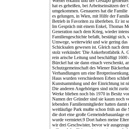
Wiener erkannt und der Gestapo gemeldet 
hat es geheißen, bei Arbeitseinsätzen der 
umgekommen. Genaueres hat die Familie n
es gelungen, in Wien, mit Hilfe der Famili
Betrieb in Favoriten zu überleben. Er ist sei
Im Gespräch mit einem Enkel, Thomas Mend
Generation nach dem Krieg, wieder intens
Familiengeschichte befaßt, bestätigt sich, w
Umwege, weiterwirkt und wie gering das I
Schicksalen gewesen ist. Gleich nach dem
stolz verkündet: 'Die Ankerbrotfabrik A. 
rein arische Leitung und beschäftigt 1600 a
Bürckel hat sie dann einach verschenkt, an
Schutzgemeinschaft des Wiener Bäckerha
Verhandlungen um eine Brotpreissenkung
Haus wurden verschiedenen Erben schließ
Kunstsammlung und der Einrichtung ist n
Die anderen Angehörigen sind nicht zurüc
Werke blieben noch bis 1970 in Besitz vo
Namen der Gründer sind sie kaum noch v
lebenden Familienmitglieder hatten damit 
weitläufige Park mußte schon früh an die
die dort eine große Gemeindebauanlage err
wurde vermietet.9 Dort haben meine Eltern
wir drei Geschwister, bevor wir ausgezo