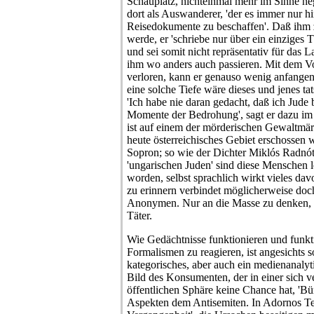
Schauplatz, nichteinmal mehr im Sinne nega
dort als Auswanderer, 'der es immer nur hi
Reisedokumente zu beschaffen'. Daß ihm
werde, er 'schriebe nur über ein einziges
und sei somit nicht repräsentativ für das 
ihm wo anders auch passieren. Mit dem Vor
verloren, kann er genauso wenig anfangen. 
eine solche Tiefe wäre dieses und jenes t
'Ich habe nie daran gedacht, daß ich Jud
Momente der Bedrohung', sagt er dazu im 
ist auf einem der mörderischen Gewaltmär
heute österreichisches Gebiet erschossen
Sopron; so wie der Dichter Miklós Radnót
'ungarischen Juden' sind diese Menschen l
worden, selbst sprachlich wirkt vieles da
zu erinnern verbindet möglicherweise doc
Anonymen. Nur an die Masse zu denken,
Täter.
Wie Gedächtnisse funktionieren und funkt
Formalismen zu reagieren, ist angesichts 
kategorisches, aber auch ein medienanalyt
Bild des Konsumenten, der in einer sich v
öffentlichen Sphäre keine Chance hat, 'Bürg
Aspekten dem Antisemiten. In Adornos Tex