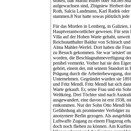
stoßen, daß Martin Buber oder Sacher-M
aufgewachsen sind, Zbigniew Herbert dor
Roth, Salcia Landmann, Karl Radek oder
stammen.8 Nur hatte sowas plötzlich jede
Für das Morden in Lemberg, in Galizien, i
Hauptverantwortlicher gewesen. Für sein P
Villa auf der Hohen Warte gehabt, unweit
Reichsstatthalter Baldur von Schirach un
Alma Mahler-Werfel. Dort haben die Frau u
zu Besuch gekommen. Sie war 'arisiert' un
worden, die Beschlagnahmeverfügung der
penibel vermerkt. Vorher hat sie den Eig
gehört, einem der, mit seinem Standort in 
Prägung durch die Arbeiterbewegung, do
Unternehmen. Gegründet wurden sie 1891
und Fritz Mendl. Fritz Mendl hat sich da
Warte gekauft. Er, seine Frau und ein Soh
Weltkrieg. Drei Töchter sind nach Austra
ausgewandert, eine davon ist erst 1938, m
entkommen. Nur der Sohn Otto Mendl blie
Gefährdung als prominenter Verfolgter zu e
anonymere Berlin gezogen. Als ausgebildete
Luftwaffe Zugang zu einem Flugzeug erha
doch noch fliehen zu können. Am Kurfürs