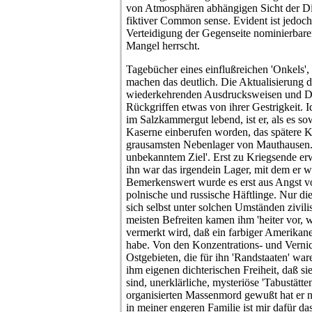
von Atmosphären abhängigen Sicht der Din
fiktiver Common sense. Evident ist jedoch
Verteidigung der Gegenseite nominierbare
Mangel herrscht.
Tagebücher eines einflußreichen 'Onkels', a
machen das deutlich. Die Aktualisierung d
wiederkehrenden Ausdrucksweisen und D
Rückgriffen etwas von ihrer Gestrigkeit. 
im Salzkammergut lebend, ist er, als es so
Kaserne einberufen worden, das spätere K
grausamsten Nebenlager von Mauthausen. V
unbekanntem Ziel'. Erst zu Kriegsende erw
ihn war das irgendein Lager, mit dem er we
Bemerkenswert wurde es erst aus Angst vo
polnische und russische Häftlinge. Nur die 
sich selbst unter solchen Umständen zivilisi
meisten Befreiten kamen ihm 'heiter vor, 
vermerkt wird, daß ein farbiger Amerikan
habe. Von den Konzentrations- und Vernic
Ostgebieten, die für ihn 'Randstaaten' war
ihm eigenen dichterischen Freiheit, daß si
sind, unerklärliche, mysteriöse 'Tabustätte
organisierten Massenmord gewußt hat er 
in meiner engeren Familie ist mir dafür d