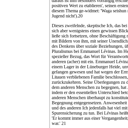
daraus ist ihm besonders vorrangig erschie
positiven Wert zu etablieren', seinen erst
diesem Thema ge-widmet: 'Waga seishun ni
Jugend nicht').20
Dieses zweifelnde, skeptische Ich, das bei
sich aber wenigstens einen gewissen Blic
ließe sich fortsetzen, ohne Beschäftigun
mit Bildern von ihm, mit seiner Unendlichk
des Denkens über soziale Beziehungen, üb
Pluralismus bei Emmanuel Lévinas. Im Heb
spezieller Bezug, das Wort für Verantwort
anderen (acher) mit ein. Emmanuel Lévinas
einem Lager in der Lüneburger Heide, un
gefangen gewesen und hat wegen der Erm
Litauen verbliebenen Familie beschlossen
zurückzukehren. Seine Überlegungen zu d
dem anderen Menschen zu begegnen, hat Ja
indem er den essentiellen Unterschied beto
anderen Menschen überhaupt zu konstituier
Begegnung entgegensetzen. Anwesenheit 
und des anderen Ich jedenfalls hat viel m
Spurensicherung zu tun. Bei Lévinas heißt
'Er kommt immer aus einer Vergangenheit
war.' 21