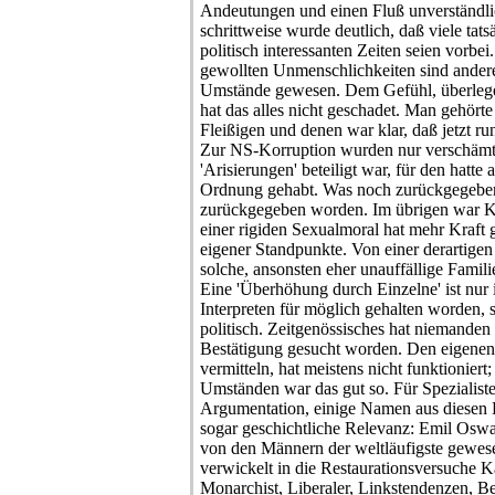
Andeutungen und einen Fluß unverständlic
schrittweise wurde deutlich, daß viele tat
politisch interessanten Zeiten seien vorbe
gewollten Unmenschlichkeiten sind ander
Umstände gewesen. Dem Gefühl, überlegen
hat das alles nicht geschadet. Man gehört
Fleißigen und denen war klar, daß jetzt r
Zur NS-Korruption wurden nur verschämt 
'Arisierungen' beteiligt war, für den hatte a
Ordnung gehabt. Was noch zurückgegeben 
zurückgegeben worden. Im übrigen war Kr
einer rigiden Sexualmoral hat mehr Kraft g
eigener Standpunkte. Von einer derartigen
solche, ansonsten eher unauffällige Famili
Eine 'Überhöhung durch Einzelne' ist nur 
Interpreten für möglich gehalten worden, s
politisch. Zeitgenössisches hat niemanden w
Bestätigung gesucht worden. Den eigenen
vermitteln, hat meistens nicht funktionier
Umständen war das gut so. Für Spezialist
Argumentation, einige Namen aus diesen
sogar geschichtliche Relevanz: Emil Oswa
von den Männern der weltläufigste gewesen
verwickelt in die Restaurationsversuche K
Monarchist, Liberaler, Linkstendenzen, Be