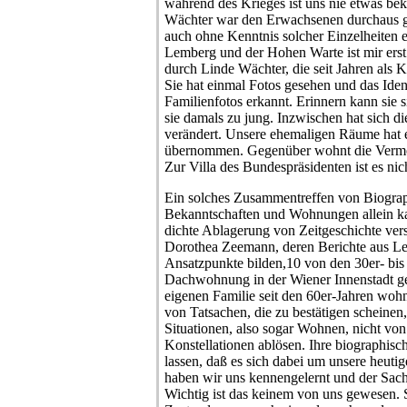
während des Krieges ist uns nie etwas b
Wächter war den Erwachsenen durchaus gel
auch ohne Kenntnis solcher Einzelheiten
Lemberg und der Hohen Warte ist mir erst
durch Linde Wächter, die seit Jahren als Kü
Sie hat einmal Fotos gesehen und das Iden
Familienfotos erkannt. Erinnern kann sie s
sie damals zu jung. Inzwischen hat sich di
verändert. Unsere ehemaligen Räume hat 
übernommen. Gegenüber wohnt die Vermö
Zur Villa des Bundespräsidenten ist es nic
Ein solches Zusammentreffen von Biogr
Bekanntschaften und Wohnungen allein kan
dichte Ablagerung von Zeitgeschichte ver
Dorothea Zeemann, deren Berichte aus Le
Ansatzpunkte bilden,10 von den 30er- bis 
Dachwohnung in der Wiener Innenstadt gele
eigenen Familie seit den 60er-Jahren wohn
von Tatsachen, die zu bestätigen scheinen, 
Situationen, also sogar Wohnen, nicht v
Konstellationen ablösen. Ihre biographis
lassen, daß es sich dabei um unsere heuti
haben wir uns kennengelernt und der Sachv
Wichtig ist das keinem von uns gewesen. S