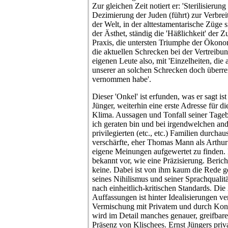
Zur gleichen Zeit notiert er: 'Sterilisierun
Dezimierung der Juden (führt) zur Verbrei
der Welt, in der alttestamentarische Züge si
der Ästhet, ständig die 'Häßlichkeit' der 
Praxis, die untersten Triumphe der Ökono
die aktuellen Schrecken bei der Vertreibu
eigenen Leute also, mit 'Einzelheiten, die a
unserer an solchen Schrecken doch überrei
vernommen habe'.
Dieser 'Onkel' ist erfunden, was er sagt ist 
Jünger, weiterhin eine erste Adresse für d
Klima. Aussagen und Tonfall seiner Tageb
ich geraten bin und bei irgendwelchen and
privilegierten (etc., etc.) Familien durcha
verschärfte, eher Thomas Mann als Arthur
eigene Meinungen aufgewertet zu finden. 
bekannt vor, wie eine Präzisierung. Berich
keine. Dabei ist von ihm kaum die Rede 
seines Nihilismus und seiner Sprachqualit
nach einheitlich-kritischen Standards. Die
Auffassungen ist hinter Idealisierungen ve
Vermischung mit Privatem und durch Konk
wird im Detail manches genauer, greifbarer
Präsenz von Klischees. Ernst Jüngers priva