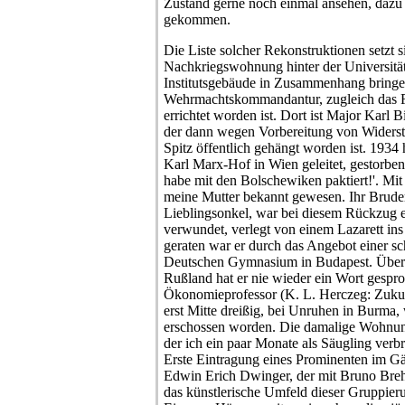
Zustand gerne noch einmal ansehen, dazu i
gekommen.
Die Liste solcher Rekonstruktionen setzt s
Nachkriegswohnung hinter der Universitä
Institutsgebäude in Zusammenhang bringe, 
Wehrmachtskommandantur, zugleich das
errichtet worden ist. Dort ist Major Karl
der dann wegen Vorbereitung von Widerst
Spitz öffentlich gehängt worden ist. 1934 
Karl Marx-Hof in Wien geleitet, gestorben i
habe mit den Bolschewiken paktiert!'. Mi
meine Mutter bekannt gewesen. Ihr Bruder
Lieblingsonkel, war bei diesem Rückzug 
verwundet, verlegt von einem Lazarett ins
geraten war er durch das Angebot einer s
Deutschen Gymnasium in Budapest. Über s
Rußland hat er nie wieder ein Wort gespro
Ökonomieprofessor (K. L. Herczeg: Zukunf
erst Mitte dreißig, bei Unruhen in Burma, w
erschossen worden. Die damalige Wohnun
der ich ein paar Monate als Säugling verb
Erste Eintragung eines Prominenten im Gäs
Edwin Erich Dwinger, der mit Bruno Bre
das künstlerische Umfeld dieser Gruppie