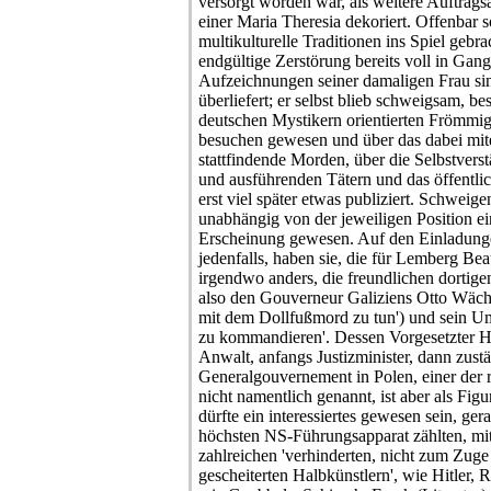
versorgt worden war, als weitere Auftragsa
einer Maria Theresia dekoriert. Offenbar s
multikulturelle Traditionen ins Spiel gebra
endgültige Zerstörung bereits voll in Gan
Aufzeichnungen seiner damaligen Frau si
überliefert; er selbst blieb schweigsam, bes
deutschen Mystikern orientierten Frömmigk
besuchen gewesen und über das dabei mite
stattfindende Morden, über die Selbstvers
und ausführenden Tätern und das öffentlic
erst viel später etwas publiziert. Schweige
unabhängig von der jeweiligen Position ei
Erscheinung gewesen. Auf den Einladunge
jedenfalls, haben sie, die für Lemberg Bea
irgendwo anders, die freundlichen dortig
also den Gouverneur Galiziens Otto Wächte
mit dem Dollfußmord zu tun') und sein Umf
zu kommandieren'. Dessen Vorgesetzter Ha
Anwalt, anfangs Justizminister, dann zustä
Generalgouvernement in Polen, einer der 
nicht namentlich genannt, ist aber als Fig
dürfte ein interessiertes gewesen sein, ger
höchsten NS-Führungsapparat zählten, mit 
zahlreichen 'verhinderten, nicht zum Zu
gescheiterten Halbkünstlern', wie Hitler, 