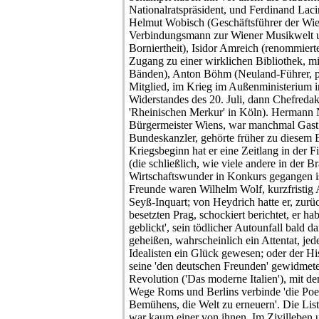
Nationalratspräsident, und Ferdinand Lacin
Helmut Wobisch (Geschäftsführer der Wie
Verbindungsmann zur Wiener Musikwelt u
Borniertheit), Isidor Amreich (renommiert
Zugang zu einer wirklichen Bibliothek, m
Bänden), Anton Böhm (Neuland-Führer, p
Mitglied, im Krieg im Außenministerium i
Widerstandes des 20. Juli, dann Chefredak
'Rheinischen Merkur' in Köln). Hermann 
Bürgermeister Wiens, war manchmal Gast.
Bundeskanzler, gehörte früher zu diesem 
Kriegsbeginn hat er eine Zeitlang in der F
(die schließlich, wie viele andere in der 
Wirtschaftswunder in Konkurs gegangen ist
Freunde waren Wilhelm Wolf, kurzfristig
Seyß-Inquart; von Heydrich hatte er, zur
besetzten Prag, schockiert berichtet, er ha
geblickt', sein tödlicher Autounfall bald da
geheißen, wahrscheinlich ein Attentat, jede
Idealisten ein Glück gewesen; oder der Hi
seine 'den deutschen Freunden' gewidmete
Revolution ('Das moderne Italien'), mit d
Wege Roms und Berlins verbinde 'die Poes
Bemühens, die Welt zu erneuern'. Die Liste
war kaum einer von ihnen. Im Zivilleben u