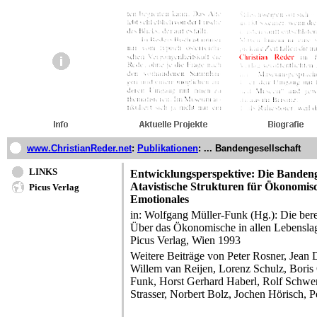
www.ChristianReder.net
:
Publikationen
:
... Bandengesellschaft
LINKS
Entwicklungsperspektive: Die Bandeng
Atavistische Strukturen für Ökonomis
Picus Verlag
Emotionales
in: Wolfgang Müller-Funk (Hg.): Die ber
Über das Ökonomische in allen Lebensla
Picus Verlag, Wien 1993
Weitere Beiträge von Peter Rosner, Jean 
Willem van Reijen, Lorenz Schulz, Boris
Funk, Horst Gerhard Haberl, Rolf Schwend
Strasser, Norbert Bolz, Jochen Hörisch, Pe