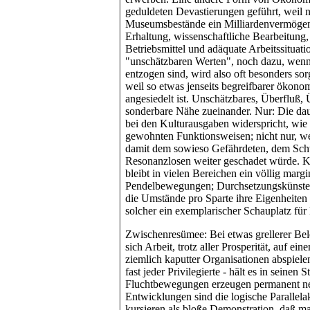
geduldeten Devastierungen geführt, weil n
Museumsbestände ein Milliardenvermögen d
Erhaltung, wissenschaftliche Bearbeitung,
Betriebsmittel und adäquate Arbeitssituati
"unschätzbaren Werten", noch dazu, wenn
entzogen sind, wird also oft besonders sor
weil so etwas jenseits begreifbarer ökon
angesiedelt ist. Unschätzbares, Überfluß, 
sonderbare Nähe zueinander. Nur: Die dau
bei den Kulturausgaben widerspricht, wie
gewohnten Funktionsweisen; nicht nur, wei
damit dem sowieso Gefährdeten, dem Schw
Resonanzlosen weiter geschadet würde. Kü
bleibt in vielen Bereichen ein völlig margi
Pendelbewegungen; Durchsetzungskünste
die Umstände pro Sparte ihre Eigenheiten h
solcher ein exemplarischer Schauplatz fü
Zwischenresümee: Bei etwas grellerer Bele
sich Arbeit, trotz aller Prosperität, auf 
ziemlich kaputter Organisationen abspiel
fast jeder Privilegierte - hält es in seinen
Fluchtbewegungen erzeugen permanent neu
Entwicklungen sind die logische Parallel
kursieren als bloße Demonstration, daß m