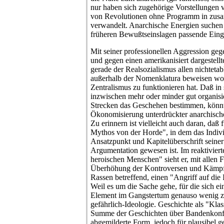
nur haben sich zugehörige Vorstellungen v
von Revolutionen ohne Programm in zus
verwandelt. Anarchische Energien suchen 
früheren Bewußtseinslagen passende Eingr
Mit seiner professionellen Aggression ge
und gegen einen amerikanisiert dargestell
gerade der Realsozialismus allen nichteta
außerhalb der Nomenklatura beweisen wol
Zentralismus zu funktionieren hat. Daß in
inzwischen mehr oder minder gut organisi
Strecken das Geschehen bestimmen, könnt
Ökonomisierung unterdrückter anarchischer
Zu erinnern ist vielleicht auch daran, daß
Mythos von der Horde", in dem das Indivi
Ansatzpunkt und Kapitelüberschrift seiner
Argumentation gewesen ist. Im reaktivier
heroischen Menschen" sieht er, mit allen 
Überhöhung der Kontroversen und Kämpf
Rassen betreffend, einen "Angriff auf die 
Weil es um die Sache gehe, für die sich ei
Element im Gangstertum genauso wenig zu
gefährlich-Ideologie. Geschichte als "Klass
Summe der Geschichten über Bandenkonflikt
abgemilderte Form, jedoch für plausibel g