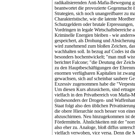
radikalisierenden Anti-Mafia-Bewegung 
beantwortet die provozierte Gegenmacht ö
Strategien, sich noch unangreifbarer zu 
Charakteristische, wie die latente Mordber
Schutzgeldern oder brutale Erpressungen
Vordringen in legale Wirtschaftsbereiche 
Kriminelle Energien bleiben - wie andersw
gespeichert, als Drohung und Absicheru
wird zunehmend zum bloßen Zeichen, das
wachhalten soll. In bezug auf Codes ist d
besonders hochentwickelt; "man muß wissen
berichtet Falcone; "die Deutung der Zeich
zu den Hauptbeschäftigungen der Ehrenmä
enormen verfügbaren Kapitalien ist zwangs
gewachsen, sich auf scheinbar saubere Ges
Exzessiv zugenommen habe die "Verpestun
Um diesen Kurs abzusichern, sind ertragre
vielfach in den Privatbereich von Mafia-M
(insbesonders der Drogen- und Waffenhand
Staat folgt also den üblichen Privatisier
die obere Hierarchie noch besser von eine
abzuschirmen. Neu hinzugekommen ist de
Fördermitteln. Ähnlichkeiten mit der "no
also eher zu. Analoge, bloß diffus untersch
vielfach verwoben, vice versa. Denn die Ma