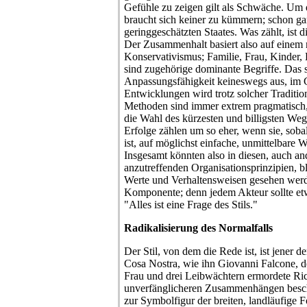
Gefühle zu zeigen gilt als Schwäche. Um 
braucht sich keiner zu kümmern; schon ga
geringgeschätzten Staates. Was zählt, ist
Der Zusammenhalt basiert also auf einem 
Konservativismus; Familie, Frau, Kinder, 
sind zugehörige dominante Begriffe. Das s
Anpassungsfähigkeit keineswegs aus, im Ge
Entwicklungen wird trotz solcher Tradition
Methoden sind immer extrem pragmatisch, 
die Wahl des kürzesten und billigsten W
Erfolge zählen um so eher, wenn sie, soba
ist, auf möglichst einfache, unmittelbare 
Insgesamt könnten also in diesen, auch a
anzutreffenden Organisationsprinzipien, b
Werte und Verhaltensweisen gesehen werden
Komponente; denn jedem Akteur sollte etwa
"Alles ist eine Frage des Stils."
Radikalisierung des Normalfalls
Der Stil, von dem die Rede ist, ist jener de
Cosa Nostra, wie ihn Giovanni Falcone, d
Frau und drei Leibwächtern ermordete Rich
unverfänglicheren Zusammenhängen beschr
zur Symbolfigur der breiten, landläufige F