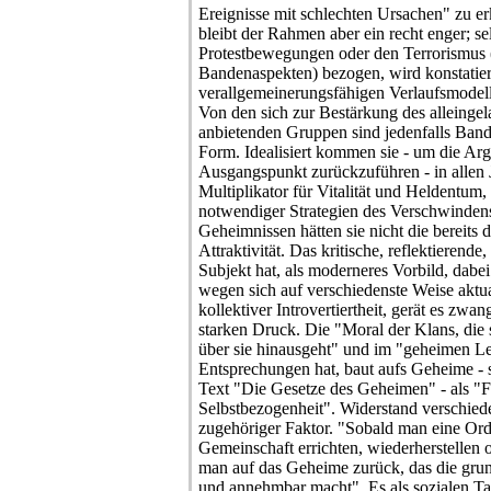
Ereignisse mit schlechten Ursachen" zu erk
bleibt der Rahmen aber ein recht enger; sel
Protestbewegungen oder den Terrorismus 
Bandenaspekten) bezogen, wird konstatier
verallgemeinerungsfähigen Verlaufsmodells
Von den sich zur Bestärkung des alleinge
anbietenden Gruppen sind jedenfalls Bande
Form. Idealisiert kommen sie - um die Ar
Ausgangspunkt zurückzuführen - in allen 
Multiplikator für Vitalität und Heldentum, 
notwendiger Strategien des Verschwinde
Geheimnissen hätten sie nicht die bereits 
Attraktivität. Das kritische, reflektierende
Subjekt hat, als moderneres Vorbild, dabe
wegen sich auf verschiedenste Weise aktu
kollektiver Introvertiertheit, gerät es zwa
starken Druck. Die "Moral der Klans, die 
über sie hinausgeht" und im "geheimen L
Entsprechungen hat, baut aufs Geheime - 
Text "Die Gesetze des Geheimen" - als "
Selbstbezogenheit". Widerstand verschiede
zugehöriger Faktor. "Sobald man eine Or
Gemeinschaft errichten, wiederherstellen 
man auf das Geheime zurück, das die grund
und annehmbar macht". Es als sozialen Tat