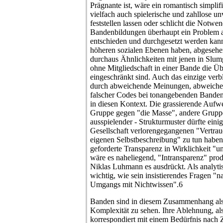
Prägnante ist, wäre ein romantisch simplif
vielfach auch spielerische und zahllose 
feststellen lassen oder schlicht die Notwen
Bandenbildungen überhaupt ein Problem a
entschieden und durchgesetzt werden kan
höheren sozialen Ebenen haben, abgeseh
durchaus Ähnlichkeiten mit jenen in Slum
ohne Mitgliedschaft in einer Bande die Ü
eingeschränkt sind. Auch das einzige verbl
durch abweichende Meinungen, abweiche
falscher Codes bei tonangebenden Banden 
in diesen Kontext. Die grassierende Aufwer
Gruppe gegen "die Masse", andere Grupp
ausspielender - Strukturmuster dürfte ein
Gesellschaft verlorengegangenen "Vertraue
eigenen Selbstbeschreibung" zu tun haben;
geforderte Transparenz in Wirklichkeit "
wäre es naheliegend, "Intransparenz" pro
Niklas Luhmann es ausdrückt. Als analytis
wichtig, wie sein insistierendes Fragen "n
Umgangs mit Nichtwissen".6
Banden sind in diesem Zusammenhang al
Komplexität zu sehen. Ihre Ablehnung, a
korrespondiert mit einem Bedürfnis nach 