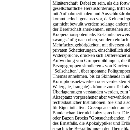
Mittäterschaft. Dabei zu sein, als die fort
gesellschaftliche Herausforderung, trifft s
mit Aufnahmeritualen und Ausschlußdrohu
kommt jedoch genauso vor, daß einem irg
gar nicht bewußt werden; solange andere 
der Bereitschaft anerkennen, entstehen au
Kooperationspotentiale. Erstaunlicherwei
zwangsläufig nach oben, sondern einfach 
Mehrfachzugehörigkeiten, mit diversen offiz
privaten Schattierungen, einschließlich si
Widersprüche, drücken sich Differenzieru
Aufwertung von Gruppenbildungen, die ihr
Bezugsgruppen simulieren - von Karrierec
"Seilschaften", über spontane Politgruppen
Themas annehmen, bis zu Skinheads in all
Korruptionsnetzwerken oder verdeckten St
Watergate, Irangate) - könnte zum Teil als
Überlagerungen verstanden werden, zum Tei
Akzeptanz vorgesehener aber verwahrloste
rechtsstaatlicher Institutionen. Sie sind
für Eigeninitiative. Greenpeace oder amnest
Bandencharakter nicht abzusprechen. Die 
oder Bazon Brocks "Gottsucherbanden" (
des Ernstfalls, die Apokalyptiker und Erlö
sprachliche Bekräftigungen der Thematik