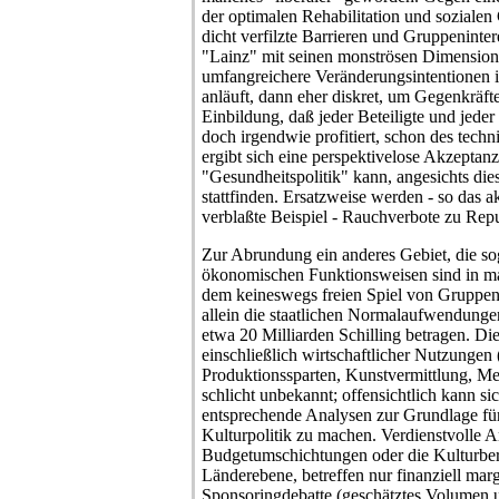
der optimalen Rehabilitation und soziale
dicht verfilzte Barrieren und Gruppenintere
"Lainz" mit seinen monströsen Dimensione
umfangreichere Veränderungsintentionen 
anläuft, dann eher diskret, um Gegenkräfte
Einbildung, daß jeder Beteiligte und jeder (
doch irgendwie profitiert, schon des techn
ergibt sich eine perspektivelose Akzeptanz
"Gesundheitspolitik" kann, angesichts die
stattfinden. Ersatzweise werden - so das a
verblaßte Beispiel - Rauchverbote zu Rep
Zur Abrundung ein anderes Gebiet, die so
ökonomischen Funktionsweisen sind in mar
dem keineswegs freien Spiel von Gruppeni
allein die staatlichen Normalaufwendungen
etwa 20 Milliarden Schilling betragen. Di
einschließlich wirtschaftlicher Nutzungen 
Produktionssparten, Kunstvermittlung, Me
schlicht unbekannt; offensichtlich kann si
entsprechende Analysen zur Grundlage für
Kulturpolitik zu machen. Verdienstvolle A
Budgetumschichtungen oder die Kulturber
Länderebene, betreffen nur finanziell marg
Sponsoringdebatte (geschätztes Volumen un