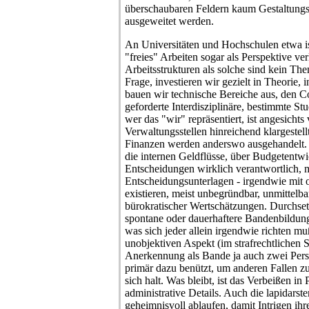
überschaubaren Feldern kaum Gestaltungsf
ausgeweitet werden.
An Universitäten und Hochschulen etwa ist
"freies" Arbeiten sogar als Perspektive v
Arbeitsstrukturen als solche sind kein Them
Frage, investieren wir gezielt in Theorie, 
bauen wir technische Bereiche aus, den Co
geforderte Interdisziplinäre, bestimmte St
wer das "wir" repräsentiert, ist angesicht
Verwaltungsstellen hinreichend klargestell
Finanzen werden anderswo ausgehandelt. 
die internen Geldflüsse, über Budgetentwi
Entscheidungen wirklich verantwortlich, 
Entscheidungsunterlagen - irgendwie mit 
existieren, meist unbegründbar, unmittelba
bürokratischer Wertschätzungen. Durchse
spontane oder dauerhaftere Bandenbildun
was sich jeder allein irgendwie richten mu
unobjektiven Aspekt (im strafrechtlichen 
Anerkennung als Bande ja auch zwei Pers
primär dazu benützt, um anderen Fallen zu
sich halt. Was bleibt, ist das Verbeißen in
administrative Details. Auch die lapidars
geheimnisvoll ablaufen, damit Intrigen ih