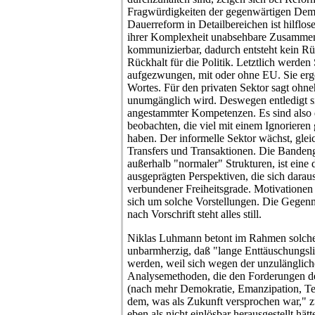
Fragwürdigkeiten der gegenwärtigen Demo
Dauerreform in Detailbereichen ist hilflos
ihrer Komplexheit unabsehbare Zusamme
kommunizierbar, dadurch entsteht kein Rü
Rückhalt für die Politik. Letztlich werde
aufgezwungen, mit oder ohne EU. Sie erg
Wortes. Für den privaten Sektor sagt ohne
unumgänglich wird. Deswegen entledigt si
angestammter Kompetenzen. Es sind also 
beobachten, die viel mit einem Ignorieren
haben. Der informelle Sektor wächst, glei
Transfers und Transaktionen. Die Bandenge
außerhalb "normaler" Strukturen, ist eine
ausgeprägten Perspektiven, die sich daraus
verbundener Freiheitsgrade. Motivationen
sich um solche Vorstellungen. Die Gegen
nach Vorschrift steht alles still.
Niklas Luhmann betont im Rahmen solch
unbarmherzig, daß "lange Enttäuschungslis
werden, weil sich wegen der unzulänglic
Analysemethoden, die den Forderungen d
(nach mehr Demokratie, Emanzipation, Tec
dem, was als Zukunft versprochen war," zu
eben als nicht einlösbar herausgestellt hät