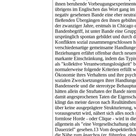
ihnen beruhende Vorbeugungsexperimente 
übrigens im Englischen das Wort gang im 
negativ gesehenen Bande eine eher neutral
fließenden Übergängen den ihnen gebüh
der zwanziger Jahre, erstmals in Chicago 
Bandenbegriff, ist unter Bande eine Grupp
ursprünglich spontan gebildet und durch
Konflikten sozial zusammengeschlossen ha
verschiedenartige gemeinsame Handlungen 
Beziehungen erfährt offenbar durch neue
markante Einschränkung, indem das Typis
als "kollektive Verantwortungslosigkeit" b
normalerweise folgende Kriterien erfüllt 
Ökonomie ihres Verhaltens und ihre psychi
sozialen Zwecksetzungen ihrer Handlunge
Bandenseele und die stereotype Behauptun
hätten allein die Straftaten der Bande ni
damit angesprochenen Taten die Eigensch
klingt das meiste davon nach Realitätsthe
über keine ausgeprägtere Strukturierung,
vorausgesetzt wird, nähert sich alles noch
formlose Horde - oder Clique - wird in 
allgemein als "eine Vergesellschaftung o
Dauerziel" gesehen.13 Vom despektierliche
die Nähe zum ánarchos (gr. führerlos, ohn