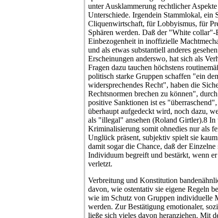
unter Ausklammerung rechtlicher Aspekt
Unterschiede. Irgendein Stammlokal, ein S
Cliquenwirtschaft, für Lobbyismus, für P
Sphären werden. Daß der "White collar"-
Einbezogenheit in inoffizielle Machtmech
und als etwas substantiell anderes gesehen
Erscheinungen anderswo, hat sich als Verha
Fragen dazu tauchen höchstens routinemäß
politisch starke Gruppen schaffen "ein d
widersprechendes Recht", haben die Siche
Rechtsnormen brechen zu können", durch
positive Sanktionen ist es "überraschend
überhaupt aufgedeckt wird, noch dazu, wen
als "illegal" ansehen (Roland Girtler).8 In
Kriminalisierung somit ohnedies nur als 
Unglück präsent, subjektiv spielt sie kaum
damit sogar die Chance, daß der Einzelne 
Individuum begreift und bestärkt, wenn er
verletzt.
Verbreitung und Konstitution bandenähnl
davon, wie ostentativ sie eigene Regeln b
wie im Schutz von Gruppen individuell
werden. Zur Bestätigung emotionaler, sozi
ließe sich vieles davon heranziehen. Mit 