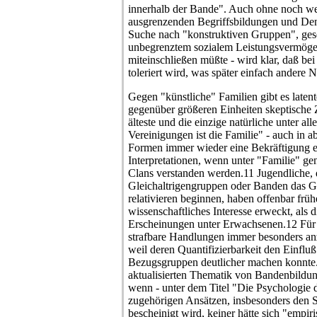
innerhalb der Bande". Auch ohne noch wei
ausgrenzenden Begriffsbildungen und Den
Suche nach "konstruktiven Gruppen", ges
unbegrenztem sozialem Leistungsvermögen
miteinschließen müßte - wird klar, daß b
toleriert wird, was später einfach ander
Gegen "künstliche" Familien gibt es laten
gegenüber größeren Einheiten skeptische
älteste und die einzige natürliche unter all
Vereinigungen ist die Familie" - auch in a
Formen immer wieder eine Bekräftigung e
Interpretationen, wenn unter "Familie" g
Clans verstanden werden.11 Jugendliche, 
Gleichaltrigengruppen oder Banden das G
relativieren beginnen, haben offenbar früh
wissenschaftliches Interesse erweckt, als
Erscheinungen unter Erwachsenen.12 Für 
strafbare Handlungen immer besonders anz
weil deren Quantifizierbarkeit den Einfl
Bezugsgruppen deutlicher machen konnte.
aktualisierten Thematik von Bandenbildung
wenn - unter dem Titel "Die Psychologie d
zugehörigen Ansätzen, insbesonders den S
bescheinigt wird, keiner hätte sich "empir