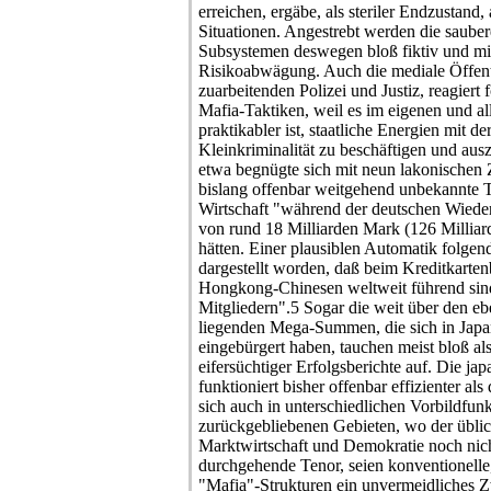
erreichen, ergäbe, als steriler Endzustand
Situationen. Angestrebt werden die sauber
Subsystemen deswegen bloß fiktiv und mi
Risikoabwägung. Auch die mediale Öffentli
zuarbeitenden Polizei und Justiz, reagiert
Mafia-Taktiken, weil es im eigenen und al
praktikabler ist, staatliche Energien mit d
Kleinkriminalität zu beschäftigen und aus
etwa begnügte sich mit neun lakonischen Z
bislang offenbar weitgehend unbekannte 
Wirtschaft "während der deutschen Wiede
von rund 18 Milliarden Mark (126 Milliard
hätten. Einer plausiblen Automatik folgend
dargestellt worden, daß beim Kreditkarte
Hongkong-Chinesen weltweit führend sind
Mitgliedern".5 Sogar die weit über den e
liegenden Mega-Summen, die sich in Japan
eingebürgert haben, tauchen meist bloß 
eifersüchtiger Erfolgsberichte auf. Die ja
funktioniert bisher offenbar effizienter als
sich auch in unterschiedlichen Vorbildfun
zurückgebliebenen Gebieten, wo der übli
Marktwirtschaft und Demokratie noch nicht 
durchgehende Tenor, seien konventionelle,
"Mafia"-Strukturen ein unvermeidliches 