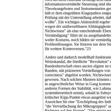
informationsvermittelte Steuerung sind übe
Theorieangeboten und Instrumentarien greif
hält er dem eingeübten Klagepathos entge
Prüfung mit der Unterstellung arbeitet, 
wollte". Ein wichtiges Aktionsfeld ergebe
wegen der unübersehbaren Abhängigkeit
Nichtwissen" als eine entscheidende Ebene
Verständigung" führt sie zu ausgehandelte
weder Konsens, noch bilden sie vernünftig
Problemlösungen. Sie fixieren nur dem St
für weitere Kontroversen."23
Anders und dadurch modellhaft funktionier
Weinskandal, die friedliche "Revolution"
Bandenherrschaft eines ancien régime ist i
Banden, mit präziseren Vorstellungen von 
correctness" abgelöst worden. Nichtwissen
gewesen. Nach solchen Mustern könnten a
in ungewöhnlicher Weise in Gang kommen
anderen Formen der Stabilität, wie Luhm
systemtheoretisch nennt), sobald in Subs
kritischer Kipp-Punkte etwas ausgelöst wi
Anzeichen für eine "Erschöpfung des Indi
"die Vervielfachung der Mikrogruppen" u
Richtung auf den Stamm". "Das einzig erns