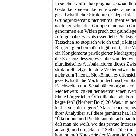
In solchen - offenbar pragmatisch-handlung
Gedankenspielen über eine weiter zunehm
gesellschaftlicher Strukturen, spiegelt sic
Grundproblematik nichteinmal mehr wider
nach herrschenden Gruppen und nach Gru
genommen ein Widerspruch zur grundlegen
zufolge habe, was als essentielles Selbstve
Tatsachen so utopisch wie eh und je klingt
Bürgern gleichermaßen legitimiert," die V
ein Konglomerat privilegierter Machtgru
die Existenz dessen, was überwunden werd
pluralistisches Ausbalancieren dieses Zw
strukturell tiefgreifendere Weiterentwickl
mehr zum Thema. Sie können es offensichtl
gesellschaftliche Macht in technischen St
Reichweiten und Schaltplänen organisiert. 
Medienwirklichkeit der telematischen Net
Sinne bürgerlicher Öffentlichkeit als Foru
begreifen" (Norbert Bolz).20 Was, um noc
inklusive "niedrigerer" Aktionsebenen, ins
ihrer Analytiker auf diese gemünzt hat, läßt
"Ökonomie und Politik sind derart unauflö
daß man nie weiß, wo das private Interesse
anfängt, und umgekehrt." Selbst "die (imm
konnotierte) Kategorie der Korruption" gr