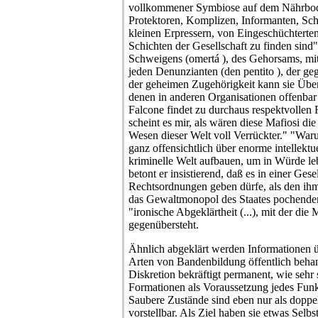
vollkommener Symbiose auf dem Nährbo
Protektoren, Komplizen, Informanten, Sch
kleinen Erpressern, von Eingeschüchterten 
Schichten der Gesellschaft zu finden sind
Schweigens (omertá ), des Gehorsams, mit
jeden Denunzianten (den pentito ), der ge
der geheimen Zugehörigkeit kann sie Über
denen in anderen Organisationen offenbar
Falcone findet zu durchaus respektvolle
scheint es mir, als wären diese Mafiosi di
Wesen dieser Welt voll Verrückter." "Wa
ganz offensichtlich über enorme intellektu
kriminelle Welt aufbauen, um in Würde le
betont er insistierend, daß es in einer Gese
Rechtsordnungen geben dürfe, als den ihm 
das Gewaltmonopol des Staates pochende
"ironische Abgeklärtheit (...), mit der die
gegenübersteht.
Ähnlich abgeklärt werden Informationen
Arten von Bandenbildung öffentlich beha
Diskretion bekräftigt permanent, wie sehr 
Formationen als Voraussetzung jedes Fun
Saubere Zustände sind eben nur als doppe
vorstellbar. Als Ziel haben sie etwas Selbs