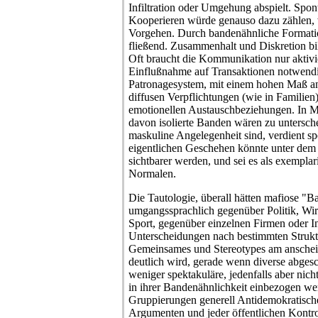
Infiltration oder Umgehung abspielt. Spont
Kooperieren würde genauso dazu zählen, w
Vorgehen. Durch bandenähnliche Formati
fließend. Zusammenhalt und Diskretion b
Oft braucht die Kommunikation nur aktivi
Einflußnahme auf Transaktionen notwendig
Patronagesystem, mit einem hohen Maß an
diffusen Verpflichtungen (wie in Familien)
emotionellen Austauschbeziehungen. In Ma
davon isolierte Banden wären zu untersc
maskuline Angelegenheit sind, verdient s
eigentlichen Geschehen könnte unter dem 
sichtbarer werden, und sei es als exempla
Normalen.
Die Tautologie, überall hätten mafiose "B
umgangssprachlich gegenüber Politik, Wirt
Sport, gegenüber einzelnen Firmen oder Inst
Unterscheidungen nach bestimmten Strukt
Gemeinsames und Stereotypes am anschei
deutlich wird, gerade wenn diverse abgesc
weniger spektakuläre, jedenfalls aber nic
in ihrer Bandenähnlichkeit einbezogen we
Gruppierungen generell Antidemokratische
Argumenten und jeder öffentlichen Kontro