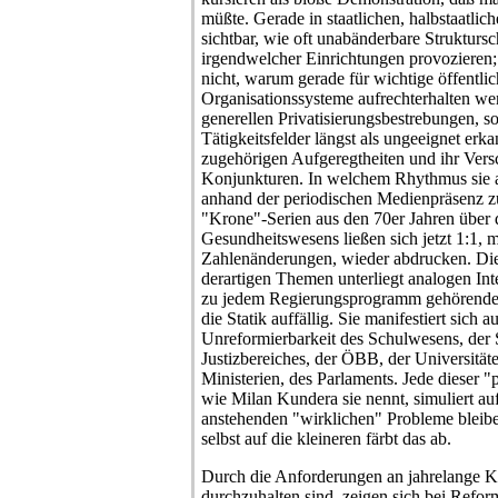
müßte. Gerade in staatlichen, halbstaatlic
sichtbar, wie oft unabänderbare Struktu
irgendwelcher Einrichtungen provozieren; 
nicht, warum gerade für wichtige öffentli
Organisationssysteme aufrechterhalten wer
generellen Privatisierungsbestrebungen, so
Tätigkeitsfelder längst als ungeeignet erk
zugehörigen Aufgeregtheiten und ihr Vers
Konjunkturen. In welchem Rhythmus sie a
anhand der periodischen Medienpräsenz z
"Krone"-Serien aus den 70er Jahren über 
Gesundheitswesens ließen sich jetzt 1:1, 
Zahlenänderungen, wieder abdrucken. Die 
derartigen Themen unterliegt analogen Int
zu jedem Regierungsprogramm gehörenden
die Statik auffällig. Sie manifestiert sich a
Unreformierbarkeit des Schulwesens, der 
Justizbereiches, der ÖBB, der Universitäte
Ministerien, des Parlaments. Jede dieser 
wie Milan Kundera sie nennt, simuliert auf
anstehenden "wirklichen" Probleme bleibe
selbst auf die kleineren färbt das ab.
Durch die Anforderungen an jahrelange Ko
durchzuhalten sind, zeigen sich bei Refo