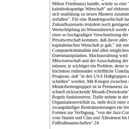
Milton Friedmans) handle, würde so eine 
kaleidoskopartige Wirtschaft" auf elektron
sich unablässig zu neuen Mustern zusamm
zerfallen". Für eine Bandengesellschaft las
Zukunftsszenario trotzdem noch genügen
Wertschöpfung im Wissensbereich werde 
einer so hochgradigen Verschmelzung de
Privatwirtschaft kommen, daß davor alles v
kapitalistischen Wirtschaft je gab," mit 
Computerkriminalität und allen mögliche
Datenmanipulation. Machtausübung wird n
Mitwisserschaft und der Ausschaltung der
müssen; je wichtiger ein Problem, desto w
höchstens rudimentäre schriftliche Unter
Prognose, daß "in den USA Haßgruppen 
schießen" werden. Mit Kriegen zwischen r
Minderheitengruppen ist in Permanenz zu
schnell zickzackende Mosaik-Demokratie"
Regeln funktionieren. Dafür nehme in der 
Organisationsvielfalt zu, steht doch einer
zwangsläufiger Restrukturierungen ein bre
Formen zur Verfügung, "von der Jazz-Co
vom Stamm und Clan und Ältestenrat bis 
Fußballmannschaften".18