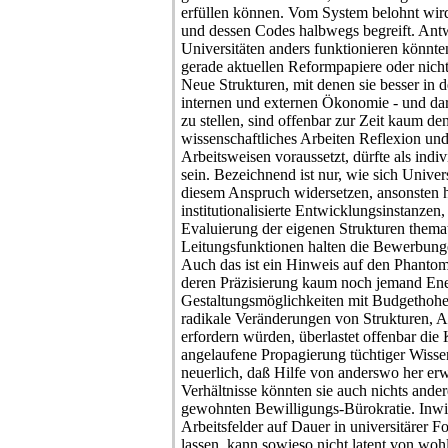
erfüllen können. Vom System belohnt wird,
und dessen Codes halbwegs begreift. Antw
Universitäten anders funktionieren könnten
gerade aktuellen Reformpapiere oder nicht
Neue Strukturen, mit denen sie besser in d
internen und externen Ökonomie - und dara
zu stellen, sind offenbar zur Zeit kaum d
wissenschaftliches Arbeiten Reflexion und
Arbeitsweisen voraussetzt, dürfte als indi
sein. Bezeichnend ist nur, wie sich Universi
diesem Anspruch widersetzen, ansonsten hä
institutionalisierte Entwicklungsinstanzen,
Evaluierung der eigenen Strukturen thema
Leitungsfunktionen halten die Bewerbunge
Auch das ist ein Hinweis auf den Phanto
deren Präzisierung kaum noch jemand Ene
Gestaltungsmöglichkeiten mit Budgethohe
radikale Veränderungen von Strukturen, A
erfordern würden, überlastet offenbar die 
angelaufene Propagierung tüchtiger Wisse
neuerlich, daß Hilfe von anderswo her erw
Verhältnisse könnten sie auch nichts ander
gewohnten Bewilligungs-Bürokratie. Inwi
Arbeitsfelder auf Dauer in universitärer
lassen, kann sowieso nicht latent von w