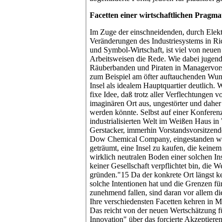
Facetten einer wirtschaftlichen Pragma
Im Zuge der einschneidenden, durch Elekt
Veränderungen des Industriesystems in Ri
und Symbol-Wirtschaft, ist viel von neuen
Arbeitsweisen die Rede. Wie dabei jugend
Räuberbanden und Piraten in Managervors
zum Beispiel am öfter auftauchenden Wunsc
Insel als idealem Hauptquartier deutlich. W
fixe Idee, daß trotz aller Verflechtungen
imaginären Ort aus, ungestörter und daher
werden könnte. Selbst auf einer Konferen
industrialisierten Welt im Weißen Haus in
Gerstacker, immerhin Vorstandsvorsitzende
Dow Chemical Company, eingestanden wo
geträumt, eine Insel zu kaufen, die keinem
wirklich neutralen Boden einer solchen In
keiner Gesellschaft verpflichtet bin, die 
gründen."15 Da der konkrete Ort längst k
solche Intentionen hat und die Grenzen f
zunehmend fallen, sind daran vor allem di
Ihre verschiedensten Facetten kehren in
Das reicht von der neuen Wertschätzung fü
Innovation" über das forcierte Akzeptiere