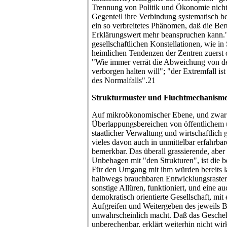
Trennung von Politik und Ökonomie nicht 
Gegenteil ihre Verbindung systematisch be
ein so verbreitetes Phänomen, daß die Beru
Erklärungswert mehr beanspruchen kann."
gesellschaftlichen Konstellationen, wie in
heimlichen Tendenzen der Zentren zuerst o
"Wie immer verrät die Abweichung von d
verborgen halten will"; "der Extremfall ist
des Normalfalls".21
Strukturmuster und Fluchtmechanism
Auf mikroökonomischer Ebene, und zwar 
Überlappungsbereichen von öffentlichem 
staatlicher Verwaltung und wirtschaftlich 
vieles davon auch in unmittelbar erfahrba
bemerkbar. Das überall grassierende, ab
Unbehagen mit "den Strukturen", ist die 
Für den Umgang mit ihm würden bereits l
halbwegs brauchbaren Entwicklungsraster 
sonstige Allüren, funktioniert, und eine au
demokratisch orientierte Gesellschaft, mit 
Aufgreifen und Weitergeben des jeweils B
unwahrscheinlich macht. Daß das Geschehe
unberechenbar, erklärt weiterhin nicht wirk