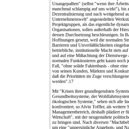
Unangepaßten" (selbst "wenn ihre Arbeits
manchmal schlampig auf uns wirkt"), bis 
Dezentralisierung und nach weitgehend 
Unternehmenswelt" angesiedelten Werkstä
Projektgruppen, als das eigentliche dyna
Organisationen, sollen außerhalb der Hie
dessen Durchsetzung beschleunigen. In B
Hoffnungen gesetzt, weil die normalen St
Barrieren und Unverläßlichkeiten eingeba
betriebliche, institutionelle Macht stets 
und auf eine Mißachtung der Dienstwege
normalen Funktionieren geht kaum noch j
Fall, "ohne solide Faktenbasis - ohne eine 
von seinen Kunden, Märkten und Konkurre
daß die Prioritäten im Zuge verschlungene
werden".17
Mit "Krisen ihrer grundlegendsten Systeme
Gesundheitssysteme, der Wohlfahrtssystem
ökologischen Systeme," sehen sich alle Ind
konfrontiert, so Alvin Toffler, als weiter
Managementbereich, deshalb plädiert er fü
Wirtschaft", mit der neugestaltete politisc
zu bringen sind. Nach diversen "Machtbebe
um eine "unpersönliche Angebots- und N