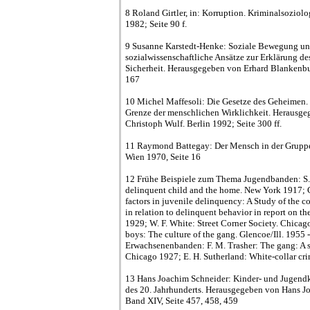
8 Roland Girtler, in: Korruption. Kriminalsoziolo
1982; Seite 90 f.
9 Susanne Karstedt-Henke: Soziale Bewegung und
sozialwissenschaftliche Ansätze zur Erklärung des
Sicherheit. Herausgegeben von Erhard Blankenbu
167
10 Michel Maffesoli: Die Gesetze des Geheimen.
Grenze der menschlichen Wirklichkeit. Herausg
Christoph Wulf. Berlin 1992; Seite 300 ff.
11 Raymond Battegay: Der Mensch in der Gruppe. 
Wien 1970, Seite 16
12 Frühe Beispiele zum Thema Jugendbanden: S. 
delinquent child and the home. New York 1917; C
factors in juvenile delinquency: A Study of the c
in relation to delinquent behavior in report on t
1929; W. F. White: Street Corner Society. Chica
boys: The culture of the gang. Glencoe/Ill. 1955 
Erwachsenenbanden: F. M. Trasher: The gang: A 
Chicago 1927; E. H. Sutherland: White-collar c
13 Hans Joachim Schneider: Kinder- und Jugendkr
des 20. Jahrhunderts. Herausgegeben von Hans J
Band XIV, Seite 457, 458, 459