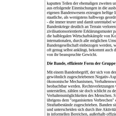
kaputten Teilen der ehemaligen zweiten un
aus erfolgende Einmischungen in die ausba
eigenen Bandenwesens erzeugen heftige Irr
staatliche, als wenigstens halbwegs geor
- die immer teurer und damit unrentabel w
Bandenkriege deutlich an Terrain verloren 
zivilisationsorientierte Erklärungsmuster 
die halblegalen Wirtschaftskämpfe von Ko
internationalen, durch alle möglichen Um
Bandengesellschaft einbezogen werden, w
oft genug selbst anklingt, bekommt auch d
von ihr beanspruchte Gewicht.
Die Bande, effiziente Form der Gruppe
Mit einem Bandenbegriff, der sich von den
gewöhnlich zugeschriebenen Negativ-Aspek
ökonomische Mechanismen, Verhaltenswe
beobachtbar werden. Rechtsverletzungen w
unterstellen, zählen sie doch schlicht zu d
Verhaltensmöglichkeiten des Menschen. St
übrigens dem "organisierten Verbrechen" e
Straftatbestände zugeschrieben. Banden 
und unterscheiden sich durch ihre Aktivität
in informellen Bereichen, außerhalb offizie