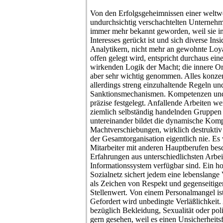
Von den Erfolgsgeheimnissen einer weltw
undurchsichtig verschachtelten Unternehmen
immer mehr bekannt geworden, weil sie in
Interesses gerückt ist und sich diverse Ins
Analytikern, nicht mehr an gewohnte Loyal
offen gelegt wird, entspricht durchaus eine
wirkenden Logik der Macht; die innere Ord
aber sehr wichtig genommen. Alles konzent
allerdings streng einzuhaltende Regeln u
Sanktionsmechanismen. Kompetenzen und
präzise festgelegt. Anfallende Arbeiten w
ziemlich selbständig handelnden Gruppe
untereinander bildet die dynamische Kom
Machtverschiebungen, wirklich destruktiv 
der Gesamtorganisation eigentlich nie. Es 
Mitarbeiter mit anderen Hauptberufen besch
Erfahrungen aus unterschiedlichsten Arbei
Informationssystem verfügbar sind. Ein ho
Sozialnetz sichert jedem eine lebenslang
als Zeichen von Respekt und gegenseitige
Stellenwert. Von einem Personalmangel is
Gefordert wird unbedingte Verläßlichkeit. 
bezüglich Bekleidung, Sexualität oder poli
gern gesehen, weil es einen Unsicherheitsf