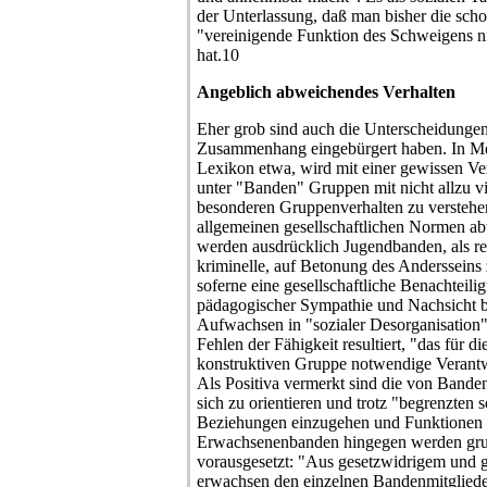
der Unterlassung, daß man bisher die sch
"vereinigende Funktion des Schweigens ni
hat.10
Angeblich abweichendes Verhalten
Eher grob sind auch die Unterscheidungen,
Zusammenhang eingebürgert haben. In M
Lexikon etwa, wird mit einer gewissen Ver
unter "Banden" Gruppen mit nicht allzu v
besonderen Gruppenverhalten zu verstehe
allgemeinen gesellschaftlichen Normen a
werden ausdrücklich Jugendbanden, als rela
kriminelle, auf Betonung des Andersseins
soferne eine gesellschaftliche Benachteilig
pädagogischer Sympathie und Nachsicht be
Aufwachsen in "sozialer Desorganisation"
Fehlen der Fähigkeit resultiert, "das für di
konstruktiven Gruppe notwendige Verantw
Als Positiva vermerkt sind die von Bande
sich zu orientieren und trotz "begrenzten
Beziehungen einzugehen und Funktionen 
Erwachsenenbanden hingegen werden grun
vorausgesetzt: "Aus gesetzwidrigem und g
erwachsen den einzelnen Bandenmitglieder