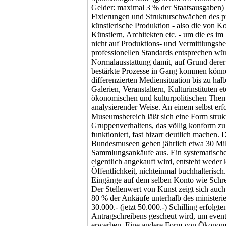
Gelder: maximal 3 % der Staatsausgaben) 
Fixierungen und Strukturschwächen des pr
künstlerische Produktion - also die von 
Künstlern, Architekten etc. - um die es im 
nicht auf Produktions- und Vermittlungsb
professionellen Standards entsprechen wü
Normalausstattung damit, auf Grund derer
bestärkte Prozesse in Gang kommen könne
differenzierten Mediensituation bis zu ha
Galerien, Veranstaltern, Kulturinstituten e
ökonomischen und kulturpolitischen Thema
analysierender Weise. An einem selbst erf
Museumsbereich läßt sich eine Form strukt
Gruppenverhaltens, das völlig konform 
funktioniert, fast bizarr deutlich machen. 
Bundesmuseen geben jährlich etwa 30 Mill
Sammlungsankäufe aus. Ein systematisches
eigentlich angekauft wird, entsteht weder k
Öffentlichkeit, nichteinmal buchhalterisc
Eingänge auf dem selben Konto wie Schr
Der Stellenwert von Kunst zeigt sich auch
80 % der Ankäufe unterhalb des ministeri
30.000.- (jetzt 50.000.-) Schilling erfolgt
Antragschreibens gescheut wird, um event
erwerben. Eine andere Form von Ökonomie