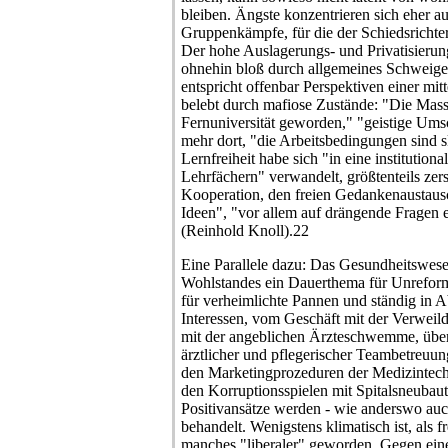
bleiben. Ängste konzentrieren sich eher a
Gruppenkämpfe, für die der Schiedsricht
Der hohe Auslagerungs- und Privatisieru
ohnehin bloß durch allgemeines Schweige
entspricht offenbar Perspektiven einer mitt
belebt durch mafiose Zustände: "Die Masse
Fernuniversität geworden," "geistige Ums
mehr dort, "die Arbeitsbedingungen sind s
Lernfreiheit habe sich "in eine institution
Lehrfächern" verwandelt, größtenteils zers
Kooperation, den freien Gedankenaustau
Ideen", "vor allem auf drängende Fragen 
(Reinhold Knoll).22
Eine Parallele dazu: Das Gesundheitswesen,
Wohlstandes ein Dauerthema für Unreformi
für verheimlichte Pannen und ständig in 
Interessen, vom Geschäft mit der Verweilda
mit der angeblichen Ärzteschwemme, über
ärztlicher und pflegerischer Teambetreuung
den Marketingprozeduren der Medizintech
den Korruptionsspielen mit Spitalsneubaut
Positivansätze werden - wie anderswo auc
behandelt. Wenigstens klimatisch ist, als
manches "liberaler" geworden. Gegen ei