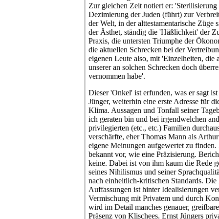
Zur gleichen Zeit notiert er: 'Sterilisierun
Dezimierung der Juden (führt) zur Verbrei
der Welt, in der alttestamentarische Züge si
der Ästhet, ständig die 'Häßlichkeit' der 
Praxis, die untersten Triumphe der Ökono
die aktuellen Schrecken bei der Vertreibu
eigenen Leute also, mit 'Einzelheiten, die a
unserer an solchen Schrecken doch überrei
vernommen habe'.
Dieser 'Onkel' ist erfunden, was er sagt ist 
Jünger, weiterhin eine erste Adresse für d
Klima. Aussagen und Tonfall seiner Tageb
ich geraten bin und bei irgendwelchen and
privilegierten (etc., etc.) Familien durcha
verschärfte, eher Thomas Mann als Arthur
eigene Meinungen aufgewertet zu finden. 
bekannt vor, wie eine Präzisierung. Berich
keine. Dabei ist von ihm kaum die Rede 
seines Nihilismus und seiner Sprachqualit
nach einheitlich-kritischen Standards. Die
Auffassungen ist hinter Idealisierungen ve
Vermischung mit Privatem und durch Konk
wird im Detail manches genauer, greifbarer
Präsenz von Klischees. Ernst Jüngers priva