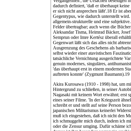
Vergangenheit', die Ursachen beseitigen m
dadurch definiert, 'daß er überhaupt kein
er sich nicht ansprechen läßt'.18 Er ist ab
Gegentypus, wie dadurch unterstellt wird.
allgemein-strukturelle und eine subjektive.
Felder übertragbar; auch wenn die Bücher
Aleksandar Tisma, Heimrad Bäcker, Josef
Semprun oder Imre Kertész überall erhältli
Gegenwart läßt sich das alles nicht abtre
Ausgrenzung des Geschehens als barbarisc
selbst wieder einer atavistischen Faszinat
tatsächliche Vernichtung ausgerichtete Var
genuin modernes, singuläres, antihumanist
'das überhaupt erst in einem modernen St
auftreten konnte' (Zygmunt Baumann).19
Akira Kurosawa (1910 - 1998) hat, um mit
Hintergrund zu schließen, in seiner Auto
Nagasaki mit keinem Wort erwähnt; erst 
eines seiner Filme. 'In der Kriegszeit ähn
schreibt er und stellt auf seine Person bez
japanischen Militarismus keinerlei Widers
muß ich eingestehen, daß ich nicht den Mut
ich schmuggelte mich durch, indem ich mic
oder die Zensur umging. Dafür schäme ich