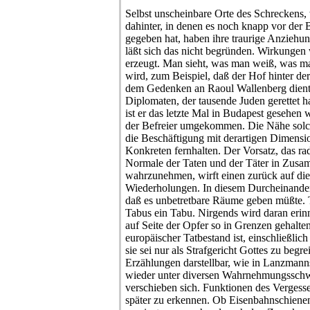
Selbst unscheinbare Orte des Schreckens,
dahinter, in denen es noch knapp vor der
gegeben hat, haben ihre traurige Anziehun
läßt sich das nicht begründen. Wirkunge
erzeugt. Man sieht, was man weiß, was ma
wird, zum Beispiel, daß der Hof hinter de
dem Gedenken an Raoul Wallenberg dien
Diplomaten, der tausende Juden gerettet 
ist er das letzte Mal in Budapest gesehen
der Befreier umgekommen. Die Nähe solch
die Beschäftigung mit derartigen Dimens
Konkreten fernhalten. Der Vorsatz, das r
Normale der Taten und der Täter in Zusa
wahrzunehmen, wirft einen zurück auf die
Wiederholungen. In diesem Durcheinander 
daß es unbetretbare Räume geben müßte. T
Tabus ein Tabu. Nirgends wird daran erin
auf Seite der Opfer so in Grenzen gehalt
europäischer Tatbestand ist, einschließlic
sie sei nur als Strafgericht Gottes zu begre
Erzählungen darstellbar, wie in Lanzman
wieder unter diversen Wahrnehmungsschw
verschieben sich. Funktionen des Vergessen
später zu erkennen. Ob Eisenbahnschiene