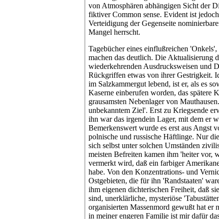
von Atmosphären abhängigen Sicht der Din
fiktiver Common sense. Evident ist jedoch
Verteidigung der Gegenseite nominierbare
Mangel herrscht.
Tagebücher eines einflußreichen 'Onkels', a
machen das deutlich. Die Aktualisierung d
wiederkehrenden Ausdrucksweisen und D
Rückgriffen etwas von ihrer Gestrigkeit. 
im Salzkammergut lebend, ist er, als es so
Kaserne einberufen worden, das spätere K
grausamsten Nebenlager von Mauthausen. V
unbekanntem Ziel'. Erst zu Kriegsende erw
ihn war das irgendein Lager, mit dem er we
Bemerkenswert wurde es erst aus Angst vo
polnische und russische Häftlinge. Nur die 
sich selbst unter solchen Umständen zivilisi
meisten Befreiten kamen ihm 'heiter vor, 
vermerkt wird, daß ein farbiger Amerikan
habe. Von den Konzentrations- und Vernic
Ostgebieten, die für ihn 'Randstaaten' war
ihm eigenen dichterischen Freiheit, daß si
sind, unerklärliche, mysteriöse 'Tabustätte
organisierten Massenmord gewußt hat er 
in meiner engeren Familie ist mir dafür d