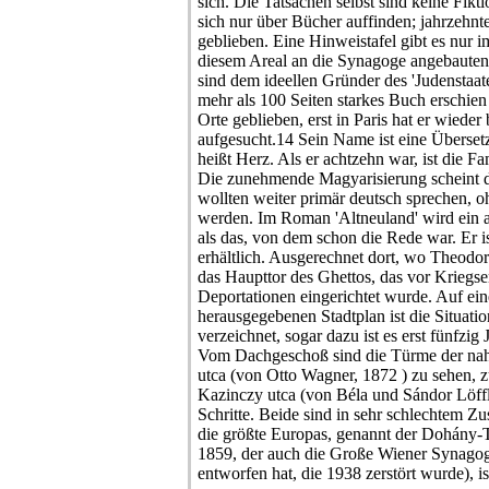
sich. Die Tatsachen selbst sind keine Fikt
sich nur über Bücher auffinden; jahrzehnt
geblieben. Eine Hinweistafel gibt es nur i
diesem Areal an die Synagoge angebaute
sind dem ideellen Gründer des 'Judenstaat
mehr als 100 Seiten starkes Buch erschie
Orte geblieben, erst in Paris hat er wiede
aufgesucht.14 Sein Name ist eine Überset
heißt Herz. Als er achtzehn war, ist die F
Die zunehmende Magyarisierung scheint d
wollten weiter primär deutsch sprechen, 
werden. Im Roman 'Altneuland' wird ein 
als das, von dem schon die Rede war. Er is
erhältlich. Ausgerechnet dort, wo Theodo
das Haupttor des Ghettos, das vor Kriegs
Deportationen eingerichtet wurde. Auf e
herausgegebenen Stadtplan ist die Situati
verzeichnet, sogar dazu ist es erst fünfz
Vom Dachgeschoß sind die Türme der na
utca (von Otto Wagner, 1872 ) zu sehen, 
Kazinczy utca (von Béla und Sándor Löffl
Schritte. Beide sind in sehr schlechtem Z
die größte Europas, genannt der Dohány-
1859, der auch die Große Wiener Synagog
entworfen hat, die 1938 zerstört wurde), is