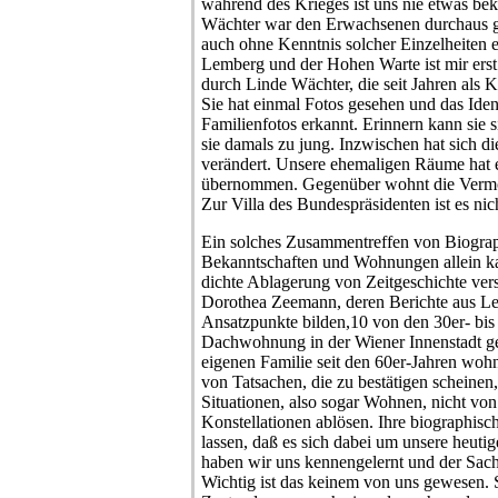
während des Krieges ist uns nie etwas b
Wächter war den Erwachsenen durchaus gel
auch ohne Kenntnis solcher Einzelheiten
Lemberg und der Hohen Warte ist mir erst
durch Linde Wächter, die seit Jahren als Kü
Sie hat einmal Fotos gesehen und das Iden
Familienfotos erkannt. Erinnern kann sie s
sie damals zu jung. Inzwischen hat sich di
verändert. Unsere ehemaligen Räume hat 
übernommen. Gegenüber wohnt die Vermö
Zur Villa des Bundespräsidenten ist es nic
Ein solches Zusammentreffen von Biogr
Bekanntschaften und Wohnungen allein kan
dichte Ablagerung von Zeitgeschichte ver
Dorothea Zeemann, deren Berichte aus Le
Ansatzpunkte bilden,10 von den 30er- bis 
Dachwohnung in der Wiener Innenstadt gele
eigenen Familie seit den 60er-Jahren wohn
von Tatsachen, die zu bestätigen scheinen, 
Situationen, also sogar Wohnen, nicht v
Konstellationen ablösen. Ihre biographis
lassen, daß es sich dabei um unsere heuti
haben wir uns kennengelernt und der Sachv
Wichtig ist das keinem von uns gewesen. S