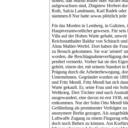
stoßen, daß Martin Buber oder Sacher-M
aufgewachsen sind, Zbigniew Herbert dor
Roth, Salcia Landmann, Karl Radek oder
stammen.8 Nur hatte sowas plötzlich jede
Für das Morden in Lemberg, in Galizien, i
Hauptverantwortlicher gewesen. Für sein P
Villa auf der Hohen Warte gehabt, unweit
Reichsstatthalter Baldur von Schirach un
Alma Mahler-Werfel. Dort haben die Frau u
zu Besuch gekommen. Sie war 'arisiert' un
worden, die Beschlagnahmeverfügung der
penibel vermerkt. Vorher hat sie den Eig
gehört, einem der, mit seinem Standort in 
Prägung durch die Arbeiterbewegung, do
Unternehmen. Gegründet wurden sie 1891
und Fritz Mendl. Fritz Mendl hat sich da
Warte gekauft. Er, seine Frau und ein Soh
Weltkrieg. Drei Töchter sind nach Austra
ausgewandert, eine davon ist erst 1938, m
entkommen. Nur der Sohn Otto Mendl blie
Gefährdung als prominenter Verfolgter zu e
anonymere Berlin gezogen. Als ausgebildete
Luftwaffe Zugang zu einem Flugzeug erha
doch noch fliehen zu können. Am Kurfürs