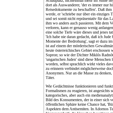
Schauplatz, nichteinmal mehr im Sinne nega
dort als Auswanderer, 'der es immer nur hi
Reisedokumente zu beschaffen'. Daß ihm
werde, er 'schriebe nur über ein einziges
und sei somit nicht repräsentativ für das 
ihm wo anders auch passieren. Mit dem Vor
verloren, kann er genauso wenig anfangen. 
eine solche Tiefe wäre dieses und jenes t
'Ich habe nie daran gedacht, daß ich Jud
Momente der Bedrohung', sagt er dazu im 
ist auf einem der mörderischen Gewaltmär
heute österreichisches Gebiet erschossen
Sopron; so wie der Dichter Miklós Radnót
'ungarischen Juden' sind diese Menschen l
worden, selbst sprachlich wirkt vieles da
zu erinnern verbindet möglicherweise doc
Anonymen. Nur an die Masse zu denken,
Täter.
Wie Gedächtnisse funktionieren und funkt
Formalismen zu reagieren, ist angesichts 
kategorisches, aber auch ein medienanalyt
Bild des Konsumenten, der in einer sich v
öffentlichen Sphäre keine Chance hat, 'Bürg
Aspekten dem Antisemiten. In Adornos Tex