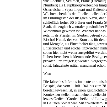
wie Goebbels, Schirach, Frank (Literatur).
Nürnberg als Hauptkriegsverbrecher hinge
Österreichern Seyss-Inquart und Kaltenbru
Wächter, ebenfalls den Intellektuellen de
im Führungsstab der illegalen Nazis, dann
schließlich hoher SS-Führer und Franks Ste
Stadt, die zugleich zentraler persönliche
Wiesenthals gewesen ist. Wächter hat das 
getarnt als Priester, im Sterben betreut vo
Bischof Hudal, der von Rom aus für derar
und Mengele, als Fluchthelfer tätig gewese
Entsetzlichen und solche, inzwischen hinl
sollen hier nicht weiter ausgeführt werden
Lebensbereichen beklemmende Bezüge er
privater Orte freigelegt werden, vergegenw
sonst, Jahrzehnte später, manchmal schon v
Wien
Die Jahre des Infernos im heute ukraini
Beispiel, das vom 1. Juli 1941 bis zum 28
besetzt gewesen ist, in einen geschichtli
Kontext zu stellen, macht einem vielleich
letztes Gedicht 'Grodek' heißt und Ludwig
in Galizien Soldat war. Mit erweitertem 