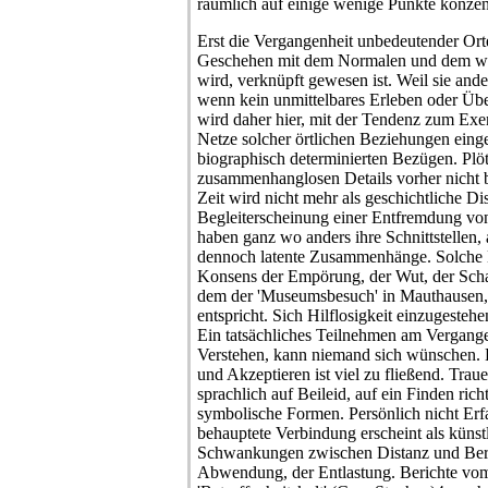
räumlich auf einige wenige Punkte konzent
Erst die Vergangenheit unbedeutender Orte
Geschehen mit dem Normalen und dem was 
wird, verknüpft gewesen ist. Weil sie ande
wenn kein unmittelbares Erleben oder Übe
wird daher hier, mit der Tendenz zum Exem
Netze solcher örtlichen Beziehungen eing
biographisch determinierten Bezügen. Plöt
zusammenhanglosen Details vorher nicht
Zeit wird nicht mehr als geschichtliche Dis
Begleiterscheinung einer Entfremdung von
haben ganz wo anders ihre Schnittstellen,
dennoch latente Zusammenhänge. Solche E
Konsens der Empörung, der Wut, der Scham
dem der 'Museumsbesuch' in Mauthausen, 
entspricht. Sich Hilflosigkeit einzugestehe
Ein tatsächliches Teilnehmen am Vergang
Verstehen, kann niemand sich wünschen.
und Akzeptieren ist viel zu fließend. Traue
sprachlich auf Beileid, auf ein Finden rich
symbolische Formen. Persönlich nicht Erfa
behauptete Verbindung erscheint als künst
Schwankungen zwischen Distanz und Berü
Abwendung, der Entlastung. Berichte vom