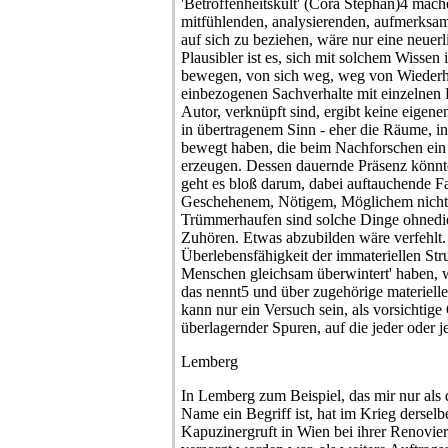
'Betroffenheitskult' (Cora Stephan)4 mac
mitfühlenden, analysierenden, aufmerksam
auf sich zu beziehen, wäre nur eine neuerli
Plausibler ist es, sich mit solchem Wisse
bewegen, von sich weg, weg von Wiederho
einbezogenen Sachverhalte mit einzelnen
Autor, verknüpft sind, ergibt keine eigen
in übertragenem Sinn - eher die Räume, i
bewegt haben, die beim Nachforschen ei
erzeugen. Dessen dauernde Präsenz könnte
geht es bloß darum, dabei auftauchende F
Geschehenem, Nötigem, Möglichem nicht 
Trümmerhaufen sind solche Dinge ohnedi
Zuhören. Etwas abzubilden wäre verfehlt.
Überlebensfähigkeit der immateriellen Str
Menschen gleichsam überwintert' haben,
das nennt5 und über zugehörige materielle
kann nur ein Versuch sein, als vorsichtig
überlagernder Spuren, auf die jeder oder 
Lemberg
In Lemberg zum Beispiel, das mir nur als
Name ein Begriff ist, hat im Krieg dersel
Kapuzinergruft in Wien bei ihrer Renov