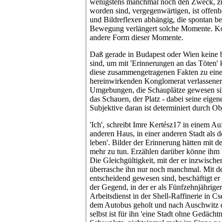
wenigstens manchmal noch den Zweck, zu
worden sind, vergegenwärtigen, ist offen
und Bildreflexen abhängig, die spontan 
Bewegung verlängert solche Momente. Kon
andere Form dieser Momente.
Daß gerade in Budapest oder Wien keine 
sind, um mit 'Erinnerungen an das Töten' 
diese zusammengetragenen Fakten zu eine
hereinwirkenden Konglomerat verlassener, 
Umgebungen, die Schauplätze gewesen sin
das Schauen, der Platz - dabei seine eige
Subjektive daran ist determiniert durch Ob
'Ich', schreibt Imre Kertész17 in einem Au
anderen Haus, in einer anderen Stadt als 
leben'. Bilder der Erinnerung hätten mit d
mehr zu tun. Erzählen darüber könne ihm 
Die Gleichgültigkeit, mit der er inzwische
überrasche ihn nur noch manchmal. Mit de
entscheidend gewesen sind, beschäftigt er 
der Gegend, in der er als Fünfzehnjährig
Arbeitsdienst in der Shell-Raffinerie in Cs
dem Autobus geholt und nach Auschwitz d
selbst ist für ihn 'eine Stadt ohne Gedächtnis