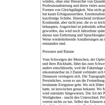
würden, ohne eine Hierarchie von Quantit
Professionalisierung und deren vieles aus
Formen von Gleichgültigkeit. Was nicht g
hat kaum Erfolgsaussichten. Emotionalisi
kurzfristige Schübe. Hinreichend zivilisie
Kontinuität, aber nicht jene, die es so leic
behaupten. Angerichtet ist jedenfalls selb
geworden, das wird noch Jahrzehnte späte
daraus nun Entfernung und Sprachlosigkeit
Weise wiederkehrende Annäherungen an 
entstanden sind.
Personen und Räume
Vom Schweigen der Menschen, der Opfer o
und ihres Rückhalts, führt das zum Schwe
anders entschlüsseln, weil die Faktenlage
rekonstruierbar ist.3 Damit verbindet sich
Distanzen verringern sich. Die Topographie 
Persönliches, wenn es um die Feststellung
bestimmte Ereignisse geht. Wo sich Hitler
hatte, ist inzwischen genau bekannt. Wo 
wird ostentativ hingewiesen. Die Art der
Wertigkeiten - macht den Unterschied. Pri
vorerst nichts zu tun. Selbst das Erinnern 