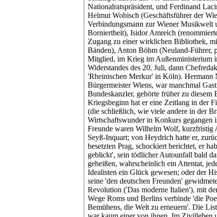
Nationalratspräsident, und Ferdinand Lacin
Helmut Wobisch (Geschäftsführer der Wie
Verbindungsmann zur Wiener Musikwelt u
Borniertheit), Isidor Amreich (renommiert
Zugang zu einer wirklichen Bibliothek, m
Bänden), Anton Böhm (Neuland-Führer, p
Mitglied, im Krieg im Außenministerium i
Widerstandes des 20. Juli, dann Chefredak
'Rheinischen Merkur' in Köln). Hermann 
Bürgermeister Wiens, war manchmal Gast.
Bundeskanzler, gehörte früher zu diesem 
Kriegsbeginn hat er eine Zeitlang in der F
(die schließlich, wie viele andere in der 
Wirtschaftswunder in Konkurs gegangen ist
Freunde waren Wilhelm Wolf, kurzfristig
Seyß-Inquart; von Heydrich hatte er, zur
besetzten Prag, schockiert berichtet, er ha
geblickt', sein tödlicher Autounfall bald da
geheißen, wahrscheinlich ein Attentat, jede
Idealisten ein Glück gewesen; oder der Hi
seine 'den deutschen Freunden' gewidmete
Revolution ('Das moderne Italien'), mit d
Wege Roms und Berlins verbinde 'die Poes
Bemühens, die Welt zu erneuern'. Die Liste
war kaum einer von ihnen. Im Zivilleben u