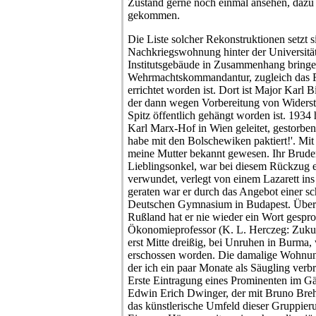
Zustand gerne noch einmal ansehen, dazu i
gekommen.
Die Liste solcher Rekonstruktionen setzt s
Nachkriegswohnung hinter der Universitä
Institutsgebäude in Zusammenhang bringe, 
Wehrmachtskommandantur, zugleich das
errichtet worden ist. Dort ist Major Karl
der dann wegen Vorbereitung von Widerst
Spitz öffentlich gehängt worden ist. 1934 
Karl Marx-Hof in Wien geleitet, gestorben i
habe mit den Bolschewiken paktiert!'. Mi
meine Mutter bekannt gewesen. Ihr Bruder
Lieblingsonkel, war bei diesem Rückzug 
verwundet, verlegt von einem Lazarett ins
geraten war er durch das Angebot einer s
Deutschen Gymnasium in Budapest. Über s
Rußland hat er nie wieder ein Wort gespro
Ökonomieprofessor (K. L. Herczeg: Zukunf
erst Mitte dreißig, bei Unruhen in Burma, w
erschossen worden. Die damalige Wohnun
der ich ein paar Monate als Säugling verb
Erste Eintragung eines Prominenten im Gäs
Edwin Erich Dwinger, der mit Bruno Bre
das künstlerische Umfeld dieser Gruppie