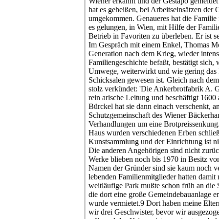
Wiener erkannt und der Gestapo gemeldet 
hat es geheißen, bei Arbeitseinsätzen der 
umgekommen. Genaueres hat die Familie n
es gelungen, in Wien, mit Hilfe der Famili
Betrieb in Favoriten zu überleben. Er ist sei
Im Gespräch mit einem Enkel, Thomas Mend
Generation nach dem Krieg, wieder intens
Familiengeschichte befaßt, bestätigt sich, w
Umwege, weiterwirkt und wie gering das I
Schicksalen gewesen ist. Gleich nach dem
stolz verkündet: 'Die Ankerbrotfabrik A. 
rein arische Leitung und beschäftigt 1600 a
Bürckel hat sie dann einach verschenkt, an
Schutzgemeinschaft des Wiener Bäckerha
Verhandlungen um eine Brotpreissenkung
Haus wurden verschiedenen Erben schließ
Kunstsammlung und der Einrichtung ist n
Die anderen Angehörigen sind nicht zurüc
Werke blieben noch bis 1970 in Besitz vo
Namen der Gründer sind sie kaum noch v
lebenden Familienmitglieder hatten damit 
weitläufige Park mußte schon früh an die
die dort eine große Gemeindebauanlage err
wurde vermietet.9 Dort haben meine Eltern
wir drei Geschwister, bevor wir ausgezo