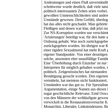
Andeutungen und einen Fluß unverständlic
schrittweise wurde deutlich, daß viele tat
politisch interessanten Zeiten seien vorbe
gewollten Unmenschlichkeiten sind ander
Umstände gewesen. Dem Gefühl, überlegen
hat das alles nicht geschadet. Man gehört
Fleißigen und denen war klar, daß jetzt r
Zur NS-Korruption wurden nur verschämt 
'Arisierungen' beteiligt war, für den hatte a
Ordnung gehabt. Was noch zurückgegeben 
zurückgegeben worden. Im übrigen war Kr
einer rigiden Sexualmoral hat mehr Kraft g
eigener Standpunkte. Von einer derartigen
solche, ansonsten eher unauffällige Famili
Eine 'Überhöhung durch Einzelne' ist nur 
Interpreten für möglich gehalten worden, s
politisch. Zeitgenössisches hat niemanden w
Bestätigung gesucht worden. Den eigenen
vermitteln, hat meistens nicht funktionier
Umständen war das gut so. Für Spezialist
Argumentation, einige Namen aus diesen
sogar geschichtliche Relevanz: Emil Oswa
von den Männern der weltläufigste gewesen
verwickelt in die Restaurationsversuche K
Monarchist, Liberaler, Linkstendenzen, Be