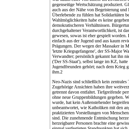
gegenseitige Wertschätzung produziert. G
auch aus der Nähe von Begeisterung und E
Überlebende zu fühlen hat Solidaritäten b
Wahlmöglichkeiten habe es keine gegeben, 
demokratischeren Verhältnissen. Bürgert
durchgehaltener Verantwortlichkeit, ist da
gewesen, sowas ist eher gespielt worden
einfach aus der Jugend und aus kaum revid
Prägungen. Der wegen der Massaker in Marz
'letzte Kriegsgefangene', der SS-Major Wal
Verwandter; persönlich gekannt hat ihn 
('Der SS-Staat'), selbst lange im KZ, hatte
Jugendfreunden gehört; nach dem Krieg g
ihm.2
Neo-Nazis sind schließlich kein zentrales Thema mehr gewesen. Zugehörige Ansichten haben ihre weitverzweigte Wirkungsgeschichte getrennt davon entfaltet. Tiefgreifende persönliche Konflikte hat es auch ohne neue Gruppenbildungen gegeben. Was jeweils als Verrat eingestuft wurde, hat kein Außenstehender begreifen können. Es blieb auch unbeantwortet, wie Katholiken mit den angekündigten und dann praktizierten Vorstellungen von Menschenrechten zurechtgekommen sind. Die zunehmende Entmischung herzeigbarer und weniger herzeigbarer Personen brachte eine gewisse Normalisierung. Treue zu einmal verfestigten Standpunkten hat sich anders geäußert, klimatisch, in der Abwesenheit von Gegenpositionen. Selbst das wiederholt sich ununterbrochen, als stereotype Gruppendynamik, unabhängig von Inhalten. Zur 2. Republik gab es ein sehr distanziertes, oft aggressiv-ablehnendes Verhältnis; davon scheint sich einiges vererbt zu haben, auch wenn die Motive später ganz andere waren. Nur von Künstlern durfte eine solche Kritik nicht kommen. Der 'normale' österreichische Antisemitismus ist von den Ereignissen unberührt geblieben. Auf die Jüngeren übertragen hat sich das nicht so ohne weiteres, auch nicht, daß solche ehemalige Nationalsozialisten mit Sozialistischem, und auch Liberal-Libertinäres hat als solches gegolten, nichts zu tun haben wollten. Dessen fallweises Eingehen auf ihre Themen haben sie für eine Hinwendung zur Vernunft gehalten. Dazu Ernst Jünger, mit Worten diese Art sich laufend neu konstituierender Wirklichkeit vorwegnehmend: 'Die Bewegung von der extremen Linken zur Rechten bringt mehr Realität, mehr Kenntnis der politischen Grundprinzipien mit sich als die umgekehrte Wendung, bei der die Phrasen schwieriger abzustreifen sind.' Trotzdem war der Krieg mit Rußland, das absurder Weise für die Schutzmacht aller eher linken Ideen gehalten wurde, - neben 'der Sache mit den Juden', der 'schlechten Behandlung' der Polen, der Ukrainer - als Anfang vom Ende eingeschätzt worden. Ohne solche 'Fehler' hätte es den ersehnten großen, überlegenen, autoritären Staat geben können, als das neue, von einem Deutsch-Österreicher geschaffene Reich, aus dem ein ideales christliches Römisches Reich deutscher Nation werden sollte. Das ist als die eigentliche Mission hingestellt worden, um sich als Deutscher endlich vollwertig, also überlegen, vorzukommen. Der Angriffskrieg war eine Verteidigung. Deswegen hat auch die nur leicht desillusionierte Übertragung auf Amerika so gut funktioniert. Zur Entlastung ist die eklatante Modernität des NS-Systems von sonderbar agrarischen Vorstellungen überlagert geblieben, mit der von oben beschützten Idylle als zentraler Fiktion. Im folkloristischen Selbstbild Österreichs hat sich davon, einschließlich der bis Waldheim dauernden anti-urbanen Schweigsamkeit, mehr erhalten als anderswo. Geschwiegen wird auch jetzt noch genug. Diverse Nahverhältnisse machen offenkundig, daß es primär um den Machterhalt von Aufsteigern gegangen ist, die diesen Aufstieg von den politischen Umständen, denen er zu verdanken war, abgekoppelt haben. Die extrem erlebte Unvereinbarkeit von Moral und Politik hat sogar das Gefühl bestärkt, weiterhin einer moralischen Elite anzugehören. Die gängige Ablehnung von Parteifunktionären dürfte mit dieser Selbsterfahrung zu tun haben. Nochmals einer Partei beizutreten war undenkbar. Der Zugang zu neuen Möglichkeiten hat sich mit den alten Verbindungen ohnehin sichern lassen, nur die Bezugssfelder haben sich langsam verschoben. Von jenen, die wieder weiter ins öffentliche Leben, in die Medien, vorgedrungen sind, kamen auch keine substantiell anderen Beiträge (schon gar nicht von Gerd Bacher, Hans Dichand & Co., selbst Bruno Kreisky hat allzu oft dazupassende Standpunkte eingenommen). Privat war der Ton durchwegs radikaler, als öffentlich erkennbar wurde. Für den wachsenden Wohlstand ist das alles hingenommen worden. Der Vorrang der Ökonomie hat sich sozusagen von selbst ergeben. Ergeben hat sich auch, als Abbild allgemeiner Befindlichkeiten, daß bei vielen Nutznießern dieser Entwicklungen Phasen liberal erscheinender Läuterungsprozesse in zunehmendem Alter wieder von hervorbrechender Beschränktheit abgelöst worden sind, mit der 'Kronen Zeitung' als täglichem Konzentrat solcher Ressentiments. Aus privilegierten Leben hat eben auch unter den neuen Umständen nichts anderes mehr werden können. Der Bankrott von Erziehung, Bildung, Disziplin, Religiosität wurde nie als solcher empfunden. Entsetzen oder Trauer ist nicht spürbar geworden. Jede öffentliche Distanzierung galt als Opportunismus. Die Beschuldigungen wurden einfach nicht verstanden. Schon den miterlebten Unmenschlichkeiten gegenüber muß es daher ein eklatantes Ausmaß an Gleichgültigkeit gegeben haben. Die Mehrheit und die hier beschriebene Minderheit haben sich darin nicht unterschieden. Auschwitz ist als Unfall, als Auswuchs gesehen und zur Aufrechnung von Untaten 