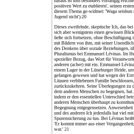
daraus ist ihm besonders vorrangig erschie
positiven Wert zu etablieren', seinen erst
diesem Thema ge-widmet: 'Waga seishun ni
Jugend nicht').20
Dieses zweifelnde, skeptische Ich, das bei
sich aber wenigstens einen gewissen Blic
ließe sich fortsetzen, ohne Beschäftigun
mit Bildern von ihm, mit seiner Unendlichk
des Denkens über soziale Beziehungen, üb
Pluralismus bei Emmanuel Lévinas. Im Heb
spezieller Bezug, das Wort für Verantwort
anderen (acher) mit ein. Emmanuel Lévinas
einem Lager in der Lüneburger Heide, un
gefangen gewesen und hat wegen der Erm
Litauen verbliebenen Familie beschlossen
zurückzukehren. Seine Überlegungen zu d
dem anderen Menschen zu begegnen, hat Ja
indem er den essentiellen Unterschied beto
anderen Menschen überhaupt zu konstituier
Begegnung entgegensetzen. Anwesenheit 
und des anderen Ich jedenfalls hat viel m
Spurensicherung zu tun. Bei Lévinas heißt
'Er kommt immer aus einer Vergangenheit
war.' 21