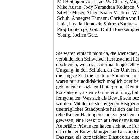
Mit Beiträgen von Israel W. Charny, Mir
Mike Austin, Jody Narandran Kollapen, 
Sibylle Moser, Albert Kraler Vladimir W
Schuh, Annegret Ehmann, Christina von B
Haid, Ursula Hemetek, Shimon Samuels, 
Plog-Bontemps, Gabi Dolff-Bonekämpfer,
Young, Jochen Gerz.
Sie waren einfach nicht da, die Mensche
verbindenden Schweigen herausgeholt hätt
erschienen, weil es als normal hingestellt 
Umgang, in den Schulen, an der Universitä
die längste Zeit nie konträre Stimmen la
waren nur autodidaktisch möglich oder bei
gebundenem sozialen Hintergrund. Derart
konstatieren, als eine Grunderfahrung, hat
ferngehalten. Was sich als Bewußtsein be
worden. Mit dem ersten eigenen Reagiere
unerträglicher Standpunkte hat sich das l
rebellischen Haltungen sind, so gesehen, 
gewesen, eine Reaktion auf das damals stä
Autoritäre Prägungen haben sich neue Fo
erfreulicher Entwicklungen sind aus and
Das mag, als kurzgefaßter Einstieg zu eine