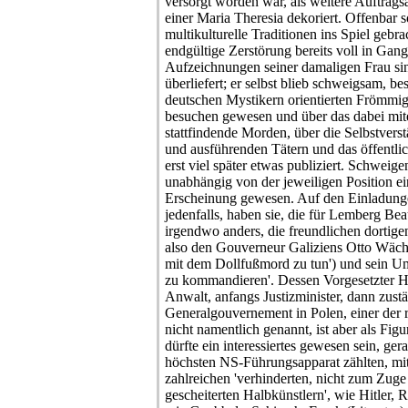
versorgt worden war, als weitere Auftragsa
einer Maria Theresia dekoriert. Offenbar s
multikulturelle Traditionen ins Spiel gebra
endgültige Zerstörung bereits voll in Gan
Aufzeichnungen seiner damaligen Frau si
überliefert; er selbst blieb schweigsam, bes
deutschen Mystikern orientierten Frömmigk
besuchen gewesen und über das dabei mite
stattfindende Morden, über die Selbstvers
und ausführenden Tätern und das öffentlic
erst viel später etwas publiziert. Schweige
unabhängig von der jeweiligen Position ei
Erscheinung gewesen. Auf den Einladunge
jedenfalls, haben sie, die für Lemberg Bea
irgendwo anders, die freundlichen dortig
also den Gouverneur Galiziens Otto Wächte
mit dem Dollfußmord zu tun') und sein Umf
zu kommandieren'. Dessen Vorgesetzter Ha
Anwalt, anfangs Justizminister, dann zustä
Generalgouvernement in Polen, einer der 
nicht namentlich genannt, ist aber als Fig
dürfte ein interessiertes gewesen sein, ger
höchsten NS-Führungsapparat zählten, mit 
zahlreichen 'verhinderten, nicht zum Zu
gescheiterten Halbkünstlern', wie Hitler, 