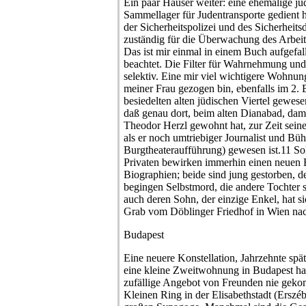
Ein paar Häuser weiter: eine ehemalige jü
Sammellager für Judentransporte gedient h
der Sicherheitspolizei und des Sicherheits
zuständig für die Überwachung des Arbeit
Das ist mir einmal in einem Buch aufgefall
beachtet. Die Filter für Wahrnehmung und
selektiv. Eine mir viel wichtigere Wohnung
meiner Frau gezogen bin, ebenfalls im 2. B
besiedelten alten jüdischen Viertel gewese
daß genau dort, beim alten Dianabad, dam
Theodor Herzl gewohnt hat, zur Zeit seine
als er noch umtriebiger Journalist und Büh
Burgtheateraufführung) gewesen ist.11 Sol
Privaten bewirken immerhin einen neuen Bl
Biographien; beide sind jung gestorben, d
begingen Selbstmord, die andere Tochter 
auch deren Sohn, der einzige Enkel, hat s
Grab vom Döblinger Friedhof in Wien nac
Budapest
Eine neuere Konstellation, Jahrzehnte spät
eine kleine Zweitwohnung in Budapest hab
zufällige Angebot von Freunden nie geko
Kleinen Ring in der Elisabethstadt (Erszé