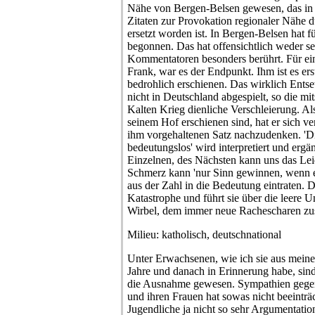
Nähe von Bergen-Belsen gewesen, das in 
Zitaten zur Provokation regionaler Nähe 
ersetzt worden ist. In Bergen-Belsen hat fü
begonnen. Das hat offensichtlich weder s
Kommentatoren besonders berührt. Für ei
Frank, war es der Endpunkt. Ihm ist es er
bedrohlich erschienen. Das wirklich Entse
nicht in Deutschland abgespielt, so die m
Kalten Krieg dienliche Verschleierung. Al
seinem Hof erschienen sind, hat er sich ve
ihm vorgehaltenen Satz nachzudenken. 'Di
bedeutungslos' wird interpretiert und ergä
Einzelnen, des Nächsten kann uns das Leid
Schmerz kann 'nur Sinn gewinnen, wenn 
aus der Zahl in die Bedeutung eintraten. D
Katastrophe und führt sie über die leere 
Wirbel, dem immer neue Rachescharen zu
Milieu: katholisch, deutschnational
Unter Erwachsenen, wie ich sie aus mein
Jahre und danach in Erinnerung habe, sin
die Ausnahme gewesen. Sympathien gege
und ihren Frauen hat sowas nicht beeintr
Jugendliche ja nicht so sehr Argumentatio