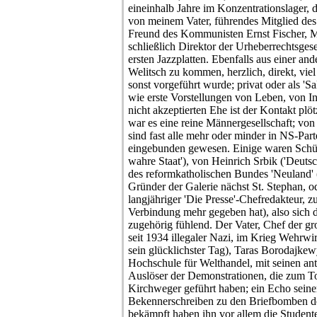
eineinhalb Jahre im Konzentrationslager, 
von meinem Vater, führendes Mitglied des
Freund des Kommunisten Ernst Fischer, 
schließlich Direktor der Urheberrechtsges
ersten Jazzplatten. Ebenfalls aus einer an
Welitsch zu kommen, herzlich, direkt, viel
sonst vorgeführt wurde; privat oder als 'S
wie erste Vorstellungen von Leben, von In
nicht akzeptierten Ehe ist der Kontakt plö
war es eine reine Männergesellschaft; von 
sind fast alle mehr oder minder in NS-P
eingebunden gewesen. Einige waren Schü
wahre Staat'), von Heinrich Srbik ('Deutsc
des reformkatholischen Bundes 'Neuland'
Gründer der Galerie nächst St. Stephan, o
langjähriger 'Die Presse'-Chefredakteur, 
Verbindung mehr gegeben hat), also sich d
zugehörig fühlend. Der Vater, Chef der g
seit 1934 illegaler Nazi, im Krieg Wehrwir
sein glücklichster Tag), Taras Borodajkew
Hochschule für Welthandel, mit seinen an
Auslöser der Demonstrationen, die zum To
Kirchweger geführt haben; ein Echo seiner
Bekennerschreiben zu den Briefbomben der
bekämpft haben ihn vor allem die Studente