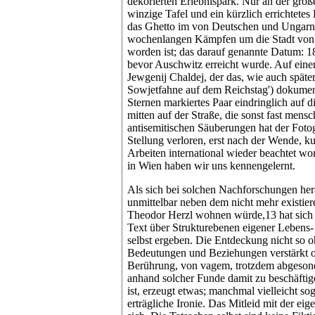
dekorierten Erlebnispark. Nur an der gro
winzige Tafel und ein kürzlich errichtete
das Ghetto im von Deutschen und Ungarn t
wochenlangen Kämpfen um die Stadt von 
worden ist; das darauf genannte Datum: 1
bevor Auschwitz erreicht wurde. Auf ein
Jewgenij Chaldej, der das, wie auch späte
Sowjetfahne auf dem Reichstag') dokumenti
Sternen markiertes Paar eindringlich auf
mitten auf der Straße, die sonst fast mensc
antisemitischen Säuberungen hat der Fotog
Stellung verloren, erst nach der Wende, k
Arbeiten international wieder beachtet wo
in Wien haben wir uns kennengelernt.
Als sich bei solchen Nachforschungen hera
unmittelbar neben dem nicht mehr existie
Theodor Herzl wohnen würde,13 hat sich 
Text über Strukturebenen eigener Lebens
selbst ergeben. Die Entdeckung nicht so o
Bedeutungen und Beziehungen verstärkt o
Berührung, von vagem, trotzdem abgeson
anhand solcher Funde damit zu beschäftige
ist, erzeugt etwas; manchmal vielleicht so
erträgliche Ironie. Das Mitleid mit der ei