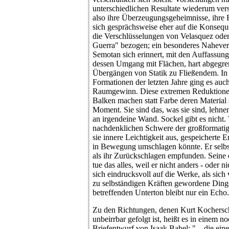
unterschiedlichen Resultate wiederum vers
also ihre Überzeugungsgeheimnisse, ihre Re
sich gesprächsweise eher auf die Konsequ
die Verschlüsselungen von Velasquez oder
Guerra" bezogen; ein besonderes Naheverh
Semotan sich erinnert, mit den Auffassu
dessen Umgang mit Flächen, hart abgegr
Übergängen von Statik zu Fließendem. In 
Formationen der letzten Jahre ging es auc
Raumgewinn. Diese extremen Reduktionen
Balken machen statt Farbe deren Material
Moment. Sie sind das, was sie sind, lehne
an irgendeine Wand. Sockel gibt es nicht. 
nachdenklichen Schwere der großformatig
sie innere Leichtigkeit aus, gespeicherte 
in Bewegung umschlagen könnte. Er selbst
als ihr Zurückschlagen empfunden. Seine 
tue das alles, weil er nicht anders - oder n
sich eindrucksvoll auf die Werke, als sich
zu selbständigen Kräften gewordene Ding
betreffenden Unterton bleibt nur ein Echo.
Zu den Richtungen, denen Kurt Kochersc
unbeirrbar gefolgt ist, heißt es in einem 
Briefentwurf von Isaak Babel: "... die ei