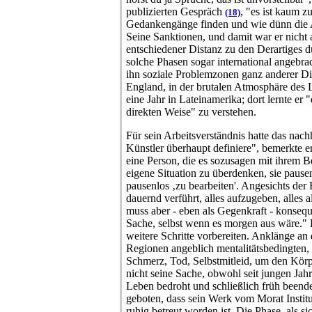
publizierten Gespräch
, "es ist kaum z
(18)
Gedankengänge finden und wie dünn die 
Seine Sanktionen, und damit war er nicht a
entschiedener Distanz zu den Derartiges 
solche Phasen sogar international angebra
ihn soziale Problemzonen ganz anderer Di
England, in der brutalen Atmosphäre des
eine Jahr in Lateinamerika; dort lernte er
direkten Weise" zu verstehen.
Für sein Arbeitsverständnis hatte das nac
Künstler überhaupt definiere", bemerkte e
eine Person, die es sozusagen mit ihrem Be
eigene Situation zu überdenken, sie pausen
pausenlos ‚zu bearbeiten'. Angesichts der
dauernd verführt, alles aufzugeben, alles 
muss aber - eben als Gegenkraft - konsequ
Sache, selbst wenn es morgen aus wäre." 
weitere Schritte vorbereiten. Anklänge an 
Regionen angeblich mentalitätsbedingten,
Schmerz, Tod, Selbstmitleid, um den Körp
nicht seine Sache, obwohl seit jungen Jah
Leben bedroht und schließlich früh beende
geboten, dass sein Werk vom Morat Institu
ruhig betreut worden ist. Die Phase, als s