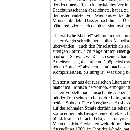
der documenta 9, ein intensiviertes Vordri
Beachtungsebenen abzeichnete, hat er, zu 
der bedeutendsten von Wien aus wirkenden
Monate überlebt. Dass er noch höchst Üb
hätte, reduzierte sich damit zu sinnlos-the
"Literarische Malerei" sei ihm immer unmö
seiner Wegbeschreibungen, alles Ästhetisc
überwinden, "auch den Pinselstrich als so
strengen Form". "Ich fange oft mit einer 
häufig in Schwarzweiß -", so seine Charak
Arbeitsweisen, die auf eine "möglichst ess
reinen Sprache" abzielen, "und mache sie
Kompliziertheit, bis übrig ist, was übrig bl
Ein sonst nur aus der russischen Literatur
manchmal ironisch hervorhob, ermöglicht
seinen Vorstellungen ausgebaute Atelier
mit der Frau seines Lebens, der Fotografi
beiden Söhnen. Die oft ergänzten Ausbess
auf der schmalen Straße dorthin zu sehen si
kommentiert, als Beispiel einer direkten, h
für sich steht, einfach da ist, als anonym
Meinen solche Gedanken weiterführenden 
Ausstellung 1989, im Jahr der Wende, hat