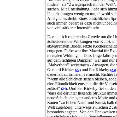
finden", als "Zwiegespräch mit der Welt", 
suchen. Mit Unterhaltung, ließe sich hinz
Unterhaltungen wenig zu tun, obwohl sic
Alltägliches dreht. Eines tatsächlichen Sp
auch immer, bedarf es dazu nicht unbeding
von viel stärkerer Intensität sein.
Dem in sich rotierenden Gerede um die U
ästhetisierender Wirkungen von Kunst, um
abgegrenzten Bildes, setzte Kocherscheidt
entgegen.
Farbe war ihm Material für Exp
mentalen Wirkungen. Dass lange Jahre jem
auf dem richtigen Dampfer" war und nur E
‚Malverbots'" weitertaten -
Aussagen, die 
Gerhard Richter
und Per Kirkeby
(22)
(23)
dauerhaft zu irritieren vermocht. Richter f
"wenn alle Schichten stehen bleiben, soda
eine Räumlichkeit entsteht, die die Vielsei
zulässt"
.
Und Per Kirkeby fiel an den
(24)
"dass die darunter liegende Struktur imme
neue Schicht ein ganz anderes Motiv und 
Zonen "zwischen Natur und Kunst, halb de
Welt zugehörig, unterwegs zwischen Zus
besonders angetan. Von den Denkweisen 
verschränken sich solche Vorstellungen mi