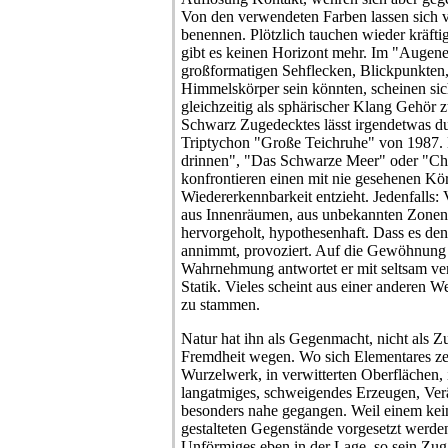
Von den verwendeten Farben lassen sich v
benennen. Plötzlich tauchen wieder kräfti
gibt es keinen Horizont mehr. Im "Augen
großformatigen Sehflecken, Blickpunkten,
Himmelskörper sein könnten, scheinen s
gleichzeitig als sphärischer Klang Gehör 
Schwarz Zugedecktes lässt irgendetwas d
Triptychon "Große Teichruhe" von 1987
drinnen", "Das Schwarze Meer" oder "Chin
konfrontieren einen mit nie gesehenen Kör
Wiedererkennbarkeit entzieht. Jedenfalls:
aus Innenräumen, aus unbekannten Zonen
hervorgeholt, hypothesenhaft. Dass es d
annimmt, provoziert. Auf die Gewöhnung 
Wahrnehmung antwortet er mit seltsam ver
Statik. Vieles scheint aus einer anderen W
zu stammen.
Natur hat ihn als Gegenmacht, nicht als Zuf
Fremdheit wegen. Wo sich Elementares zei
Wurzelwerk, in verwitterten Oberflächen, in
langatmiges, schweigendes Erzeugen, Verä
besonders nahe gegangen. Weil einem kei
gestalteten Gegenstände vorgesetzt werde
Unförmiges eben in der Lage, so sein Zug