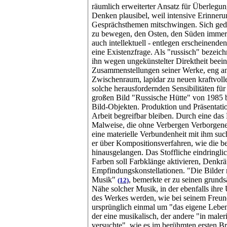
räumlich erweiterter Ansatz für Überlegu
Denken plausibel, weil intensive Erinner
Gesprächsthemen mitschwingen. Sich geda
zu bewegen, den Osten, den Süden immer e
auch intellektuell - entlegen erscheinende
eine Existenzfrage. Als "russisch" bezeich
ihn wegen ungekünstelter Direktheit beein
Zusammenstellungen seiner Werke, eng an
Zwischenraum, lapidar zu neuen kraftvolle
solche herausfordernden Sensibilitäten für
großen Bild "Russische Hütte" von 1985
Bild-Objekten. Produktion und Präsentation
Arbeit begreifbar bleiben.
Durch eine das 
Malweise, die ohne Verbergen Verborgenes
eine materielle Verbundenheit mit ihm suc
er über Kompositionsverfahren, wie die be
hinausgelangen. Das Stoffliche eindringli
Farben soll Farbklänge aktivieren, Denkr
Empfindungskonstellationen. "Die Bilder 
Musik"
, bemerkte er zu seinen grunds
(12)
Nähe solcher Musik, in der ebenfalls ihr
des Werkes werden, wie bei seinem Fre
ursprünglich einmal um "das eigene Leben
der eine musikalisch, der andere "in male
versuchte", wie es im berühmten ersten B