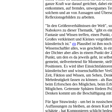
ganze Kraft war darauf gerichtet, dabei ei
entkommen, auf fremdes, unwegsames Ter
solchem und an von Aussagen und Überset
Reflexionsgebilden zu arbeiten.
"In den Größenverhältnissen der Welt", s
Nabokovs zu dieser Thematik, "gibt es ei
Fantasie und Wissen treffen, einen Punkt
Großes verkleinert und Kleines vergrößer
künstlerisch ist."
Plausibel ist ihm noch
(1)
Wissenschaftler alles, was geschieht, in 
der Dichter aber alles in einem Punkt der 
Punkt, um den es da jeweils geht, ist selb
gemeint, stellvertretend für Momente, stell
Positionen. Es wird über Einsichtsfaktore
künstlerischer und wissenschaftlicher Ve
Zeit, Fiktion und Wissen, um Sehen, Denk
Mehrdeutigkeit fassen zu können - als Bas
beim Erforschen des Möglichen, beim Erfo
Möglichen. Getrennte Sphären fördern Prä
Denken kommt um die Beschäftigung mit 
Für Igor Strawinsky - um bei in russische
Auffassungen zu bleiben, an denen Kurt K
schätzte - hat Komponieren schlicht bedeu