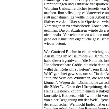
Empfindungen und Einflüsse transportier
Wortsinn Unbeschreibliches jenseits von 
machen. Ihm selbst ging es klarerweise u
statt nachahmen. Er wollte in der Arbeit k
fiktiver werden. Über sein Operieren zwis
Vordringen in zu erforschende Zonen jense
gelingen. Davon abzulassen würde divers
nicht restlos Verstehbarem zu widmen und a
gebe der Kunst ihre eigentliche gesellscha
wieder betont.
Wie Gottfried Boehm in einem wichtigen
Ausstellung im Museum des 20. Jahrhunde
habe dieser irgendwann "die Natur als Inst
"unbeherrschbare Größe, die nicht darin a
willig den Rohstoff zu liefern"; sein Blick
Welt" gerichtet gewesen,
um sie "in der A
"auf jene Seite des Wirklichen, die wir se
können". Wegen der "Disharmonie zwisc
die Bilder "zu Orten der Überprüfung, de
Heinz Liesbrock knüpft in einem Katalog
konstatiert: Kocherscheidt "will nicht von
von einer Begegnung mit der Welt"; "jene
der empirischen Welt nicht findet, hat er s
"um eine möglichst dichte Entsprechung se