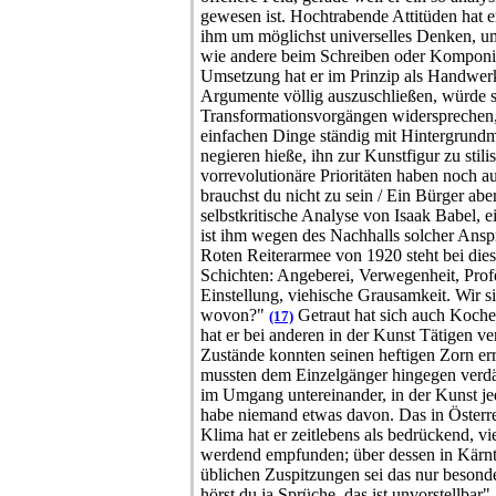
gewesen ist. Hochtrabende Attitüden hat e
ihm um möglichst universelles Denken, u
wie andere beim Schreiben oder Komponi
Umsetzung hat er im Prinzip als Handwer
Argumente völlig auszuschließen, würde
Transformationsvorgängen widersprechen, 
einfachen Dinge ständig mit Hintergrundm
negieren hieße, ihn zur Kunstfigur zu stil
vorrevolutionäre Prioritäten haben noch au
brauchst du nicht zu sein / Ein Bürger a
selbstkritische Analyse von Isaak Babel, e
ist ihm wegen des Nachhalls solcher Ansp
Roten Reiterarmee von 1920 steht bei di
Schichten: Angeberei, Verwegenheit, Profe
Einstellung, viehische Grausamkeit. Wir s
wovon?"
Getraut hat sich auch Koche
(17)
hat er bei anderen in der Kunst Tätigen ver
Zustände konnten seinen heftigen Zorn er
mussten dem Einzelgänger hingegen verdäch
im Umgang untereinander, in der Kunst je
habe niemand etwas davon.
Das in Österr
Klima hat er zeitlebens als bedrückend, vi
werdend empfunden; über dessen in Kärnt
üblichen Zuspitzungen sei das nur besond
hörst du ja Sprüche, das ist unvorstellbar"