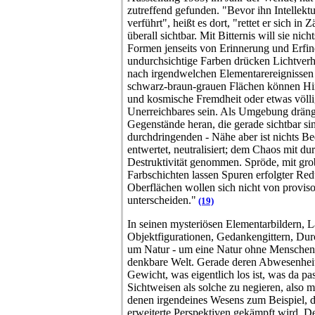
zutreffend gefunden. "Bevor ihn Intellektua
verführt", heißt es dort, "rettet er sich in
überall sichtbar. Mit Bitternis will sie nic
Formen jenseits von Erinnerung und Erfin
undurchsichtige Farben drücken Lichtverhä
nach irgendwelchen Elementarereignissen 
schwarz-braun-grauen Flächen können Him
und kosmische Fremdheit oder etwas völl
Unerreichbares sein. Als Umgebung dränge
Gegenstände heran, die gerade sichtbar sin
durchdringenden - Nähe aber ist nichts Be
entwertet, neutralisiert; dem Chaos mit d
Destruktivität genommen. Spröde, mit grob
Farbschichten lassen Spuren erfolgter Re
Oberflächen wollen sich nicht von proviso
unterscheiden."
(19)
In seinen mysteriösen Elementarbildern, 
Objektfigurationen, Gedankengittern, Durc
um Natur - um eine Natur ohne Menschen
denkbare Welt. Gerade deren Abwesenheit 
Gewicht, was eigentlich los ist, was da pa
Sichtweisen als solche zu negieren, also 
denen irgendeines Wesens zum Beispiel, d
erweiterte Perspektiven gekämpft wird. De