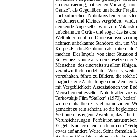
Generalisierung, hat keinen Vorrang, sond
Ganze", als Gegenüber, um beider Fragili
nachzuforschen. Nabokovs feiner künstle
verkleinert und Kleines vergrößert" wird, r
denkende Auge selbst wird zum Mikrosko
unbekannten Gerät - und sogar das ist ers
Weltbilder mit ihren Dimensionsverzerru
nehmen unbekannte Standorte ein, um Ver
Körper-Fläche-Relationen als irritierende
machen. Der Impuls, von einer Situation d
Schwebezustände aus, den Gesetzen der N
Menschen, des einerseits zu allem fähigen,
verantwortlich handelnden Wesens, weite
vorzuhalten, führte zu Bildern, die solch
magnetisierte Andeutungen und Zeichen fas
mit Vergeblichkeit. Assoziationen von En
Menschen entfesselten Naturkräften zuzus
Tarkovskijs Film "Stalker" (1979), bedarf 
würden inhaltlich zu viel präjudizieren. W
gemacht zu sein scheint, so die begleiten
Vertrauen ins eigene Zweifeln, das Übertr
Verunsicherungen. Perfektion anzustreben 
Es geht Kocherscheidt nicht um ein "Fer
etwas auf andere Weise. Seine formalen L
Auflösung Kontakt, wehren sich aber gege