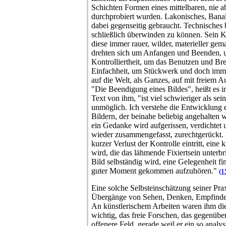
Schichten Formen eines mittelbaren, nie 
durchprobiert wurden. Lakonisches, Banal
dabei gegenseitig gebraucht. Technisches 
schließlich überwinden zu können. Sein 
diese immer rauer, wilder, materieller ge
drehten sich um Anfangen und Beenden, 
Kontrolliertheit, um das Benutzen und B
Einfachheit, um Stückwerk und doch imm
auf die Welt, als Ganzes, auf mit freiem A
"Die Beendigung eines Bildes", heißt es 
Text von ihm, "ist viel schwieriger als se
unmöglich. Ich verstehe die Entwicklung e
Bildern, der beinahe beliebig angehalten w
ein Gedanke wird aufgerissen, verdichtet u
wieder zusammengefasst, zurechtgerückt.
kurzer Verlust der Kontrolle eintritt, e
wird, die das lähmende Fixiertsein unterb
Bild selbständig wird, eine Gelegenheit fi
guter Moment gekommen aufzuhören."
(1
Eine solche Selbsteinschätzung seiner Prax
Übergänge von Sehen, Denken, Empfinden
An künstlerischem Arbeiten waren ihm di
wichtig, das freie Forschen, das gegenübe
offenere Feld, gerade weil er ein so analy