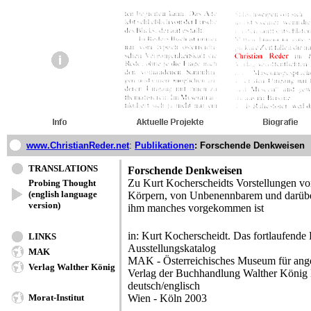
www.ChristianReder.net
:
Publikationen
: Forschende Denkweisen
TRANSLATIONS
Forschende Denkweisen
Zu Kurt Kocherscheidts Vorstellungen v
Probing Thought
(english language
Körpern, von Unbenennbarem und darüber,
version)
ihm manches vorgekommen ist
in: Kurt Kocherscheidt. Das fortlaufende 
LINKS
Ausstellungskatalog
MAK
MAK - Österreichisches Museum für an
Verlag Walther König
Verlag der Buchhandlung Walther König
deutsch/englisch
Morat-Institut
Wien - Köln 2003