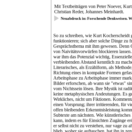
Mit Textbeiträgen von Peter Noever, Kur
Christian Reder, Johannes Meinhardt.
Neuabdruck in: Forschende Denkweisen. 
So zu schreiben, wie Kurt Kocherscheidt g
funktionieren; sich aber solche Dinge zu 
Gesprächsthema mit ihm gewesen. Denn Grü
von Naivitätsvorwürfen blockieren lassen.
war ihm das Potenzial wichtig, Essenzie
verbleibenden Abstand kenntlich zu machen
Literarisches, als Erzählform, als Methode,
Richtung eines in kompakte Formen gefas
Arbeitsphase zu Arbeitsphase immer marka
Bilder erforschen, ab wann sie "etwas" sin
vom Nichtssein lösen. Ihre Mystik ist radik
keine metaphysischen Andeutungen. Es ge
Wirkliches, nicht um Fiktionen. Komment
einen Vorsprung; ihrer irritierenden, für
offen bleibenden Erkenntnisleistung komm
Subtexte am nächsten. Wie künstlerische
kann, indem es für Einsichten Zugänge eröf
er selbst nicht zu verstehen, nur vage zu 
blieb, woher sie auftauchen, hat ihn in zen