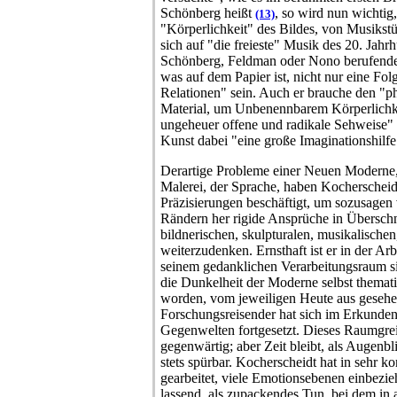
Schönberg heißt
, so wird nun wichtig,
(13)
"Körperlichkeit" des Bildes, von Musikstü
sich auf "die freieste" Musik des 20. Jahr
Schönberg, Feldman oder Nono berufende
was auf dem Papier ist, nicht nur eine Fo
Relationen" sein.
Auch er brauche den "p
Material, um Unbenennbarem Körperlichke
ungeheuer offene und radikale Sehweise" 
Kunst dabei "eine große Imaginationshilf
Derartige Probleme einer Neuen Moderne,
Malerei, der Sprache, haben Kocherscheidt
Präzisierungen beschäftigt, um sozusagen
Rändern her rigide Ansprüche in Übersch
bildnerischen, skulpturalen, musikalischen
weiterzudenken. Ernsthaft ist er in der Ar
seinem gedanklichen Verarbeitungsraum s
die Dunkelheit der Moderne selbst themati
worden, vom jeweiligen Heute aus gesehe
Forschungsreisender hat sich im Erkunde
Gegenwelten fortgesetzt. Dieses Raumgreif
gegenwärtig; aber Zeit bleibt, als Augenb
stets spürbar. Kocherscheidt hat in sehr 
gearbeitet, viele Emotionsebenen einbezi
lassend, als zupackendes Tun, bei dem in