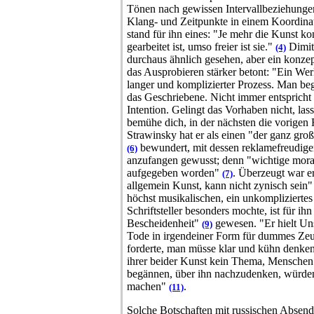
Tönen nach gewissen Intervallbeziehung
Klang- und Zeitpunkte in einem Koordina
stand für ihn eines: "Je mehr die Kunst kon
gearbeitet ist, umso freier ist sie."
Dimitr
(4)
durchaus ähnlich gesehen, aber ein konz
das Ausprobieren stärker betont:
"Ein Werk
langer und komplizierter Prozess. Man beg
das Geschriebene. Nicht immer entspricht 
Intention. Gelingt das Vorhaben nicht, lass 
bemühe dich, in der nächsten die vorigen
Strawinsky hat er als einen "der ganz gr
bewundert, mit dessen reklamefreudiger
(6)
anzufangen gewusst; denn "wichtige moral
aufgegeben worden"
.
Überzeugt war e
(7)
allgemein Kunst, kann nicht zynisch sein
höchst musikalischen, ein unkomplizierte
Schriftsteller besonders mochte, ist für ih
Bescheidenheit"
gewesen.
"Er hielt Un
(9)
Tode in irgendeiner Form für dummes Zeu
forderte, man müsse klar und kühn denken
ihrer beider Kunst kein Thema, Menschen 
begännen, über ihn nachzudenken, würd
machen"
.
(11)
Solche Botschaften mit russischen Absende